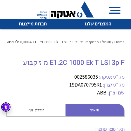
המוצרים שלנו
חברות מייצגות
Home
/
חשמל
/
מפסקי אוויר עד 6,300A
/ E1.2C 1000 Ek T LSI 3p F מ"ז קבוע
E1.2C 1000 Ek T LSI 3p F מ"ז קבוע
איכות | שרות | זמינות
לכל מוצרי היצרן
לכל מוצרי היצרן
אטקה בע”מ היא החברה הגדולה והמובילה בישראל בשיווק
מק"ט אטקה:
002586035
והפצה של מוצרי
מק"ט יצרן:
1SDA070795R1
מיתוג, בקרה , ואינסטלציה חשמלית ופעילה ב7 תחומים:
שם יצרן:
ABB
חשמל
מיתוג ואינסטלציה חשמלית
בקרה
תיאור
הורדת PDF
רובוטיקה ואוטומציה תעשייתית
לכל מוצרי היצרן
לכל מוצרי היצרן
זיווד
קופסאות וארונות לחשמל, בקרה ואלקטרוניקה
תאור מוצר מקוצר: