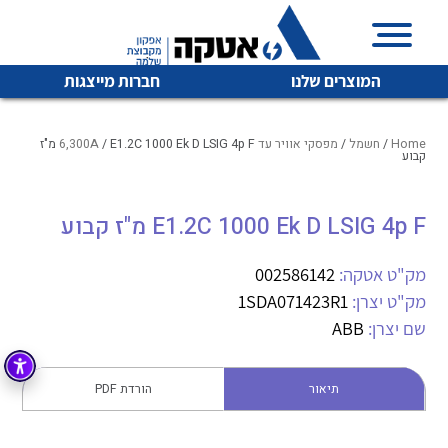
המוצרים שלנו
חברות מייצגות
Home
/
חשמל
/
מפסקי אוויר עד 6,300A
/ E1.2C 1000 Ek D LSIG 4p F מ"ז
קבוע
איכות | שרות | זמינות
E1.2C 1000 Ek D LSIG 4p F מ"ז קבוע
לכל מוצרי היצרן
לכל מוצרי היצרן
אטקה בע”מ היא החברה הגדולה והמובילה בישראל בשיווק
מק"ט אטקה:
002586142
והפצה של מוצרי
מיתוג, בקרה , ואינסטלציה חשמלית ופעילה ב7 תחומים:
מק"ט יצרן:
1SDA071423R1
שם יצרן:
ABB
חשמל
מיתוג ואינסטלציה חשמלית
בקרה
רובוטיקה ואוטומציה תעשייתית
תיאור
הורדת PDF
לכל מוצרי היצרן
לכל מוצרי היצרן
זיווד
קופסאות וארונות לחשמל, בקרה ואלקטרוניקה