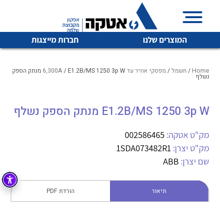
המוצרים שלנו
חברות מייצגות
Home
/
חשמל
/
מפסקי אוויר עד 6,300A
/ E1.2B/MS 1250 3p W מנתק הספק
נשלף
איכות | שרות | זמינות
E1.2B/MS 1250 3p W מנתק הספק נשלף
לכל מוצרי היצרן
לכל מוצרי היצרן
אטקה בע”מ היא החברה הגדולה והמובילה בישראל בשיווק
מק"ט אטקה:
002586465
והפצה של מוצרי
מיתוג, בקרה , ואינסטלציה חשמלית ופעילה ב7 תחומים:
מק"ט יצרן:
1SDA073482R1
שם יצרן:
ABB
חשמל
מיתוג ואינסטלציה חשמלית
בקרה
רובוטיקה ואוטומציה תעשייתית
תיאור
הורדת PDF
לכל מוצרי היצרן
לכל מוצרי היצרן
זיווד
קופסאות וארונות לחשמל, בקרה ואלקטרוניקה