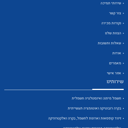
שירותי תמיכה
צור קשר
נקודות מכירה
הצוות שלנו
לכל מוצרי היצרן
לכל מוצרי היצרן
שאלות ותשובות
אודות
מאמרים
אזור אישי
שירותינו
חשמל מיתוג ואינסטלציה חשמלית
לכל מוצרי היצרן
לכל מוצרי היצרן
בקרה רובוטיקה ואוטומציה תעשייתית
זיווד קופסאות וארונות לחשמל, בקרה ואלקטרוניקה