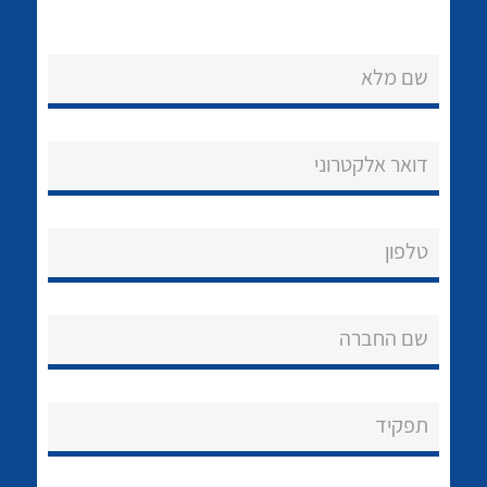
שם מלא
דואר אלקטרוני
נקודות מכירה
הצוות שלנו
לכל מוצרי היצרן
לכל מוצרי היצרן
טלפון
שאלות ותשובות
שם החברה
שירותי תמיכה
אודות
תפקיד
About Ateka Ltd.