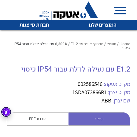
המוצרים שלנו
חברות מייצגות
Home
/
חשמל
/
מפסקי אוויר עד 6,300A
/ E1.2 עם נעילה לדלת עבור IP54
כיסוי
איכות | שרות | זמינות
E1.2 עם נעילה לדלת עבור IP54 כיסוי
לכל מוצרי היצרן
לכל מוצרי היצרן
אטקה בע”מ היא החברה הגדולה והמובילה בישראל בשיווק
מק"ט אטקה:
002586546
והפצה של מוצרי
מיתוג, בקרה , ואינסטלציה חשמלית ופעילה ב7 תחומים:
מק"ט יצרן:
1SDA073866R1
שם יצרן:
ABB
חשמל
מיתוג ואינסטלציה חשמלית
בקרה
רובוטיקה ואוטומציה תעשייתית
תיאור
הורדת PDF
לכל מוצרי היצרן
לכל מוצרי היצרן
זיווד
קופסאות וארונות לחשמל, בקרה ואלקטרוניקה