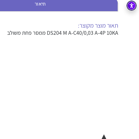
תיאור
בקרה
רובוטיקה ואוטומציה תעשייתית
זיווד
קופסאות וארונות לחשמל, בקרה ואלקטרוניקה
תאור מוצר מקוצר:
DS204 M A-C40/0,03 A-4P 10KA ממסר פחת משולב
אלקטרוניקה
מחברים ורכיבי אלקטרוניקה
פתרונות וציוד לסביבה נפיצה EX
מטענים לרכב חשמלי
פתרונות לתחום הסולארי