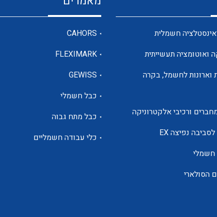
מאמרים
מדי מתח
אינסטלציה חשמלית
CAHORS
ה ואוטומציה תעשייתית
FLEXIMARK
רבי מודדים ומונים
 וארונות לחשמל, בקרה
GEWISS
כבל חשמלי
מתמרי זרם מתח תדר הספק
חברים ורכיבי אלקטרוניקה
כבל מתח גבוה
ותקשורת
לסביבה נפיצה EX
כלי עבודה חשמליים
 חשמלי
מחברים תעשייתיים – HDC
ם הסולארי