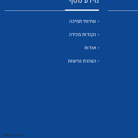
מידע נוסף
שנטים
שירותי תמיכה
נקודות מכירה
ממסרי זליגה
אודות
הצהרת נגישות
צגי מתח ,זרם,תדירות ,וכו
אביזרים ל T7
שירות לקוחות