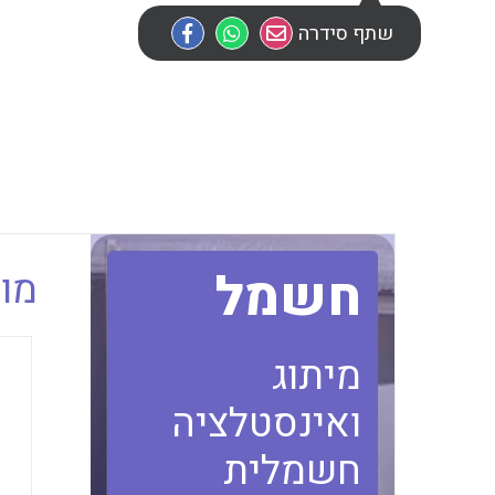
שתף סידרה
חשמל
מוב
מיתוג
ואינסטלציה
חשמלית