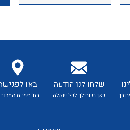
כבלי תקשורת ובקרה
כבלים גמישים
כבלים מיוחדים המיועדים
להתקנות במערכות הסולריות
נו
שלחו לנו הודעה
באו לפגישה
ציוד קוטר 22
בורך
כאן בשבילך לכל שאלה
רח' סמטת התבור 4
ציוד מודולרי