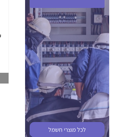
ABB S201M-C 16
ABB MS116-4,0
(2.5-4) הגנת מנוע
10KA מא"ז חד
טרמו מגנטי
קוטבי
002321366
002810095
צפייה במוצר
צפייה במוצר
לכל מוצרי
חשמל