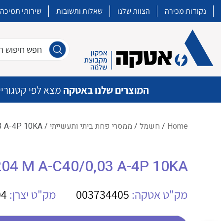
נקודות מכירה
הצוות שלנו
שאלות ותשובות
שירותי תמיכה
חפש חיפוש חו
המוצרים שלנו באטקה
מצא לפי קטגוריי
Home
/
חשמל
/
ממסרי פחת ביתי ותעשייתי
/ DS204 M A-C40/0,03 A-4P 10KA ממסר פחת משולב
איכות | שרות | זמינות
DS204 M A-C40/0,03 A-4P 10KA ממסר פחת 
אטקה בע”מ היא החברה הגדולה והמובילה בישראל בשיווק והפצה של מוצרי
מיתוג, בקרה , ואינסטלציה חשמלית ופעילה ב7 תחומים:
מק"ט אטקה:
003734405
מק"ט יצרן:
04
חשמל
מיתוג ואינסטלציה חשמלית