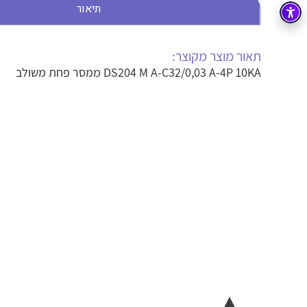
תיאור
בקרה
רובוטיקה ואוטומציה תעשייתית
זיווד
קופסאות וארונות לחשמל, בקרה ואלקטרוניקה
תאור מוצר מקוצר:
DS204 M A-C32/0,03 A-4P 10KA ממסר פחת משולב
אלקטרוניקה
מחברים ורכיבי אלקטרוניקה
פתרונות וציוד לסביבה נפיצה EX
מטענים לרכב חשמלי
פתרונות לתחום הסולארי