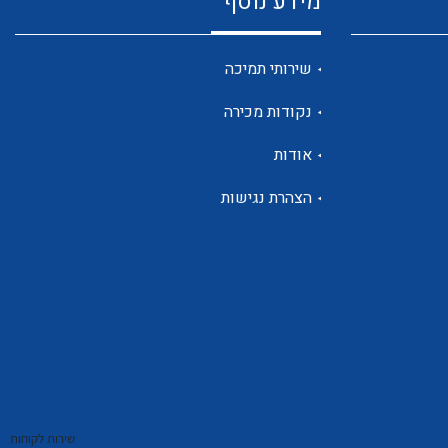
מידע נוסף
שנטים
שירותי תמיכה
נקודות מכירה
ממסרי זליגה
אודות
הצהרת נגישות
צגי מתח ,זרם,תדירות ,וכו
אביזרים ל T7
שירות לקוחות