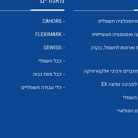
מאמרים
מדי מתח
אינסטלציה חשמלית
CAHORS
ה ואוטומציה תעשייתית
FLEXIMARK
רבי מודדים ומונים
 וארונות לחשמל, בקרה
GEWISS
כבל חשמלי
מתמרי זרם מתח תדר הספק
חברים ורכיבי אלקטרוניקה
כבל מתח גבוה
ותקשורת
לסביבה נפיצה EX
כלי עבודה חשמליים
 חשמלי
מחברים תעשייתיים – HDC
ם הסולארי