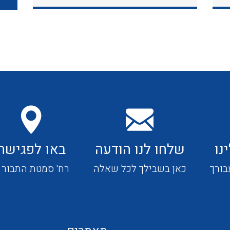
כבלי תקשורת ובקרה
כבלים גמישים
כבלים מיוחדים המיועדים
להתקנות במערכות הסולריות
נו
שלחו לנו הודעה
באו לפגישה
ציוד קוטר 22
בורך
כאן בשבילך לכל שאלה
רח' סמטת התבור 4
ציוד מודולרי