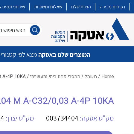
נקודות מכירה
הצוות שלנו
שאלות ותשובות
שירותי תמיכה
חפש חיפוש חו
המוצרים שלנו באטקה
מצא לפי קטגוריי
Home
/
חשמל
/
ממסרי פחת ביתי ותעשייתי
/ DS204 M A-C32/0,03 A-4P 10KA ממסר פחת משולב
איכות | שרות | זמינות
DS204 M A-C32/0,03 A-4P 10KA ממסר פחת 
אטקה בע”מ היא החברה הגדולה והמובילה בישראל בשיווק והפצה של מוצרי
מיתוג, בקרה , ואינסטלציה חשמלית ופעילה ב7 תחומים:
מק"ט אטקה:
003734404
מק"ט יצרן:
24
חשמל
מיתוג ואינסטלציה חשמלית