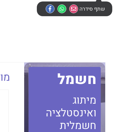
שתף סידרה
חשמל
מוב
מיתוג
ואינסטלציה
חשמלית