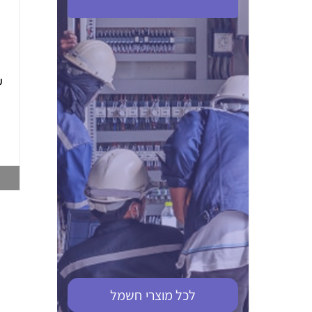
ABB S201M-C 16
ABB MS116-4,0
(2.5-4) הגנת מנוע
10KA מא"ז חד
טרמו מגנטי
קוטבי
002321366
002810095
צפייה במוצר
צפייה במוצר
לכל מוצרי
חשמל