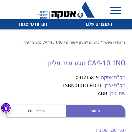
המוצרים שלנו
חברות מייצגות
Home
/
חשמל
/
מגענים למגוון יישומים
/ CA4-10 1NO מגע עזר עליון
CA4-10 1NO מגע עזר עליון
איכות | שרות | זמינות
לכל מוצרי היצרן
לכל מוצרי היצרן
אטקה בע”מ היא החברה הגדולה והמובילה בישראל בשיווק
מק"ט אטקה:
001215819
והפצה של מוצרי
מק"ט יצרן:
1SBN010110R1010
מיתוג, בקרה , ואינסטלציה חשמלית ופעילה ב7 תחומים:
שם יצרן:
ABB
חשמל
מיתוג ואינסטלציה חשמלית
בקרה
תיאור
הורדת PDF
רובוטיקה ואוטומציה תעשייתית
לכל מוצרי היצרן
לכל מוצרי היצרן
זיווד
קופסאות וארונות לחשמל, בקרה ואלקטרוניקה
תאור מוצר מקוצר: