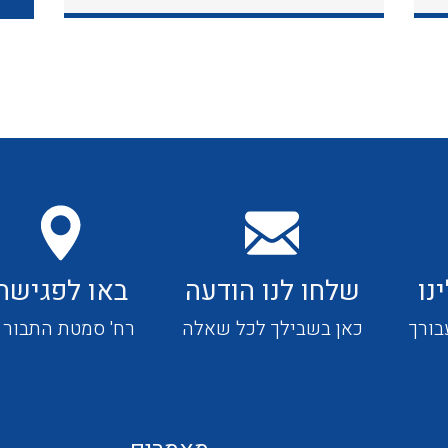
כבלי תקשורת ובקרה
כבלים גמישים
כבלים מיוחדים המיועדים
להתקנות במערכות הסולריות
נו
שלחו לנו הודעה
באו לפגישה
ציוד קוטר 22
בורך
כאן בשבילך לכל שאלה
רח' סמטת התבור 4
ציוד מודולרי