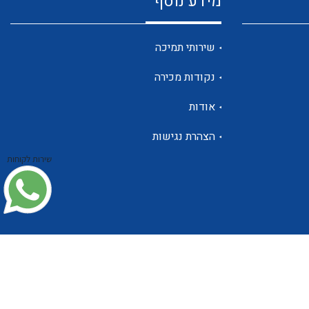
מידע נוסף
שנטים
שירותי תמיכה
נקודות מכירה
ממסרי זליגה
אודות
הצהרת נגישות
שירות לקוחות
צגי מתח ,זרם,תדירות ,וכו
אביזרים ל T7