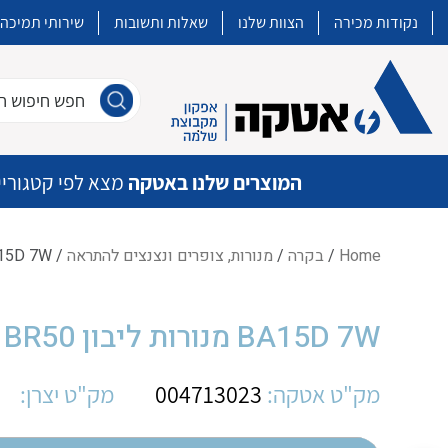
נקודות מכירה
הצוות שלנו
שאלות ותשובות
שירותי תמיכה
חפש חיפוש חו
המוצרים שלנו באטקה
מצא לפי קטגוריי
Home
/
בקרה
/
מנורות, צופרים ונצנצים להתראה
/ BA15D 7W מנורות ליבון PFN BR50-L24 BR50
איכות | שרות | זמינות
BA15D 7W מנורות ליבון PFN BR50-L24 BR50
אטקה בע”מ היא החברה הגדולה והמובילה בישראל בשיווק והפצה של מוצרי
מיתוג, בקרה , ואינסטלציה חשמלית ופעילה ב7 תחומים:
מק"ט אטקה:
004713023
מק"ט יצרן:
חשמל
מיתוג ואינסטלציה חשמלית