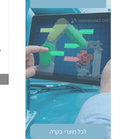
ממסר בטיחות OM
טיימר רב מיתחי גודל
G9SE-401 DC24
מאמ"ת OM H3DS-
A
ML 8MOD
003748212
003747028
צפייה במוצר
צפייה במוצר
לכל מוצרי
בקרה