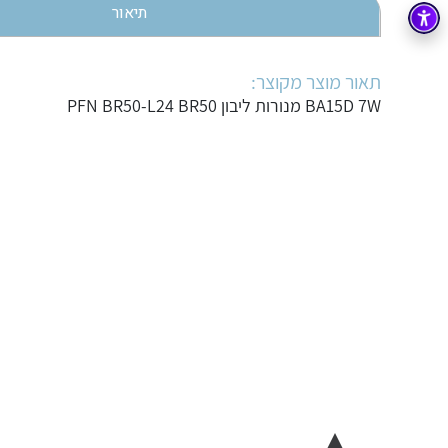
תיאור
בקרה
רובוטיקה ואוטומציה תעשייתית
זיווד
קופסאות וארונות לחשמל, בקרה ואלקטרוניקה
תאור מוצר מקוצר:
BA15D 7W מנורות ליבון PFN BR50-L24 BR50
אלקטרוניקה
מחברים ורכיבי אלקטרוניקה
פתרונות וציוד לסביבה נפיצה EX
מטענים לרכב חשמלי
פתרונות לתחום הסולארי