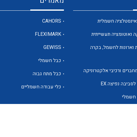
מאמרים
מדי מתח
אינסטלציה חשמלית
CAHORS
ה ואוטומציה תעשייתית
FLEXIMARK
רבי מודדים ומונים
 וארונות לחשמל, בקרה
GEWISS
כבל חשמלי
מתמרי זרם מתח תדר הספק
חברים ורכיבי אלקטרוניקה
כבל מתח גבוה
ותקשורת
לסביבה נפיצה EX
כלי עבודה חשמליים
 חשמלי
מחברים תעשייתיים – HDC
ם הסולארי