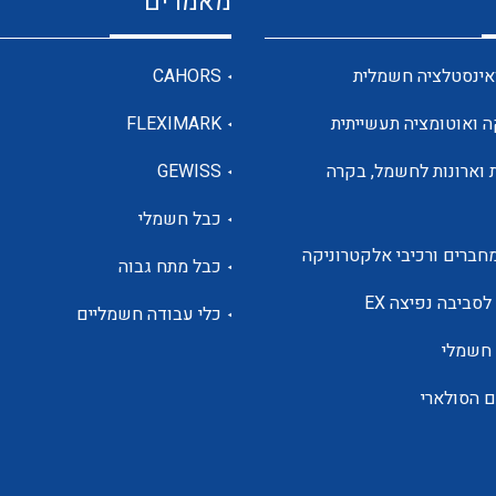
מאמרים
מדי מתח
אינסטלציה חשמלית
CAHORS
ה ואוטומציה תעשייתית
FLEXIMARK
רבי מודדים ומונים
 וארונות לחשמל, בקרה
GEWISS
כבל חשמלי
מתמרי זרם מתח תדר הספק
חברים ורכיבי אלקטרוניקה
כבל מתח גבוה
ותקשורת
לסביבה נפיצה EX
כלי עבודה חשמליים
 חשמלי
מחברים תעשייתיים – HDC
ם הסולארי