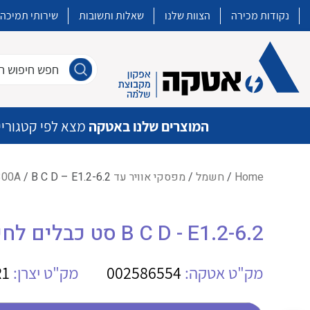
נקודות מכירה
הצוות שלנו
שאלות ותשובות
שירותי תמיכה
חפש חיפוש חו
המוצרים שלנו באטקה
מצא לפי קטגוריי
Home
/
חשמל
/
מפסקי אוויר עד 6,300A
/ B C D – E1.2-6.2 סט כבלים לחיגור אופקי
איכות | שרות | זמינות
B C D - E1.2-6.2 סט כבלים לחיגור אופקי
אטקה בע”מ היא החברה הגדולה והמובילה בישראל בשיווק והפצה של מוצרי
מיתוג, בקרה , ואינסטלציה חשמלית ופעילה ב7 תחומים:
מק"ט אטקה:
002586554
מק"ט יצרן:
R1
חשמל
מיתוג ואינסטלציה חשמלית