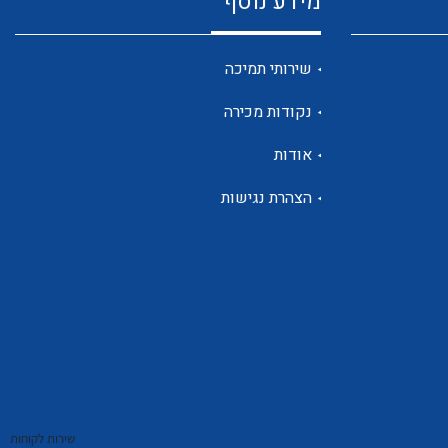
מידע נוסף
שנטים
שירותי תמיכה
נקודות מכירה
ממסרי זליגה
אודות
הצהרת נגישות
צגי מתח ,זרם,תדירות ,וכו
אביזרים ל T7
שירות לקוחות