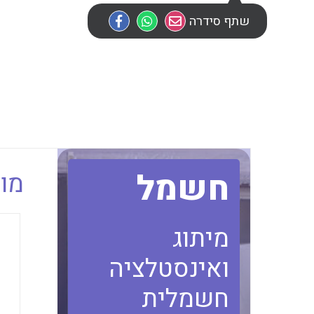
שתף סידרה
חשמל
מוב
מיתוג
ואינסטלציה
חשמלית