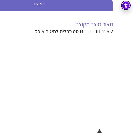
תיאור
בקרה
רובוטיקה ואוטומציה תעשייתית
זיווד
קופסאות וארונות לחשמל, בקרה ואלקטרוניקה
תאור מוצר מקוצר:
B C D - E1.2-6.2 סט כבלים לחיגור אופקי
אלקטרוניקה
מחברים ורכיבי אלקטרוניקה
פתרונות וציוד לסביבה נפיצה EX
מטענים לרכב חשמלי
פתרונות לתחום הסולארי