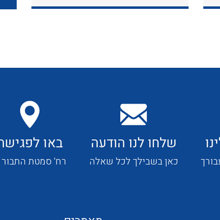
כבלי תקשורת ובקרה
כבלים גמישים
כבלים מיוחדים המיועדים
להתקנות במערכות הסולריות
נו
שלחו לנו הודעה
באו לפגישה
ציוד קוטר 22
בורך
כאן בשבילך לכל שאלה
רח' סמטת התבור 4
ציוד מודולרי