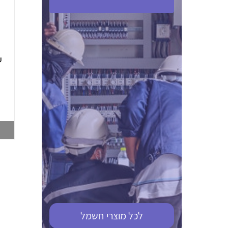
ABB S201M-C 16
ABB MS116-4,0
(2.5-4) הגנת מנוע
10KA מא"ז חד
טרמו מגנטי
קוטבי
002321366
002810095
צפייה במוצר
צפייה במוצר
לכל מוצרי
חשמל