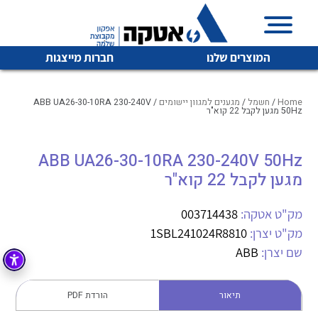
המוצרים שלנו
חברות מייצגות
Home
/
חשמל
/
מגענים למגוון יישומים
/ ABB UA26-30-10RA 230-240V
50Hz מגען לקבל 22 קוא"ר
איכות | שרות | זמינות
ABB UA26-30-10RA 230-240V 50Hz
לכל מוצרי היצרן
לכל מוצרי היצרן
מגען לקבל 22 קוא"ר
אטקה בע”מ היא החברה הגדולה והמובילה בישראל בשיווק
והפצה של מוצרי
מיתוג, בקרה , ואינסטלציה חשמלית ופעילה ב7 תחומים:
מק"ט אטקה:
003714438
מק"ט יצרן:
1SBL241024R8810
חשמל
מיתוג ואינסטלציה חשמלית
שם יצרן:
ABB
בקרה
רובוטיקה ואוטומציה תעשייתית
לכל מוצרי היצרן
לכל מוצרי היצרן
זיווד
תיאור
הורדת PDF
קופסאות וארונות לחשמל, בקרה ואלקטרוניקה