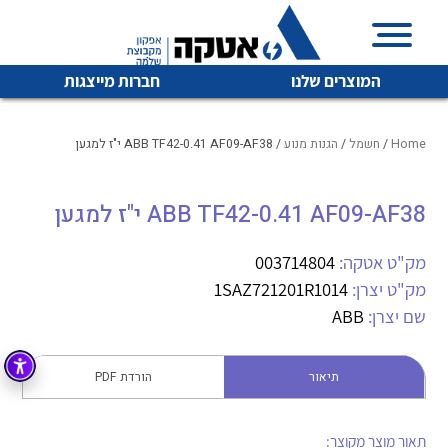
המוצרים שלנו
חברות מייצגות
Home
/
חשמל
/
הגנות מנוע
/ ABB TF42-0.41 AF09-AF38 י"ז למגען
ABB TF42-0.41 AF09-AF38 י"ז למגען
איכות | שרות | זמינות
לכל מוצרי היצרן
לכל מוצרי היצרן
אטקה בע”מ היא החברה הגדולה והמובילה בישראל בשיווק
מק"ט אטקה:
003714804
והפצה של מוצרי
מק"ט יצרן:
1SAZ721201R1014
מיתוג, בקרה , ואינסטלציה חשמלית ופעילה ב7 תחומים:
שם יצרן:
ABB
חשמל
מיתוג ואינסטלציה חשמלית
בקרה
תיאור
הורדת PDF
רובוטיקה ואוטומציה תעשייתית
לכל מוצרי היצרן
לכל מוצרי היצרן
זיווד
קופסאות וארונות לחשמל, בקרה ואלקטרוניקה
תאור מוצר מקוצר: