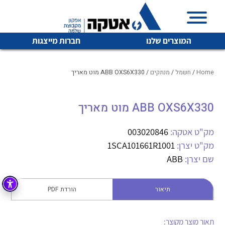
המוצרים שלנו
חברות מייצגות
Home
/
חשמל
/
מנתקים
/ ABB OXS6X330 מוט מאריך
ABB OXS6X330 מוט מאריך
איכות | שרות | זמינות
לכל מוצרי היצרן
לכל מוצרי היצרן
אטקה בע”מ היא החברה הגדולה והמובילה בישראל בשיווק
מק"ט אטקה:
003020846
והפצה של מוצרי
מק"ט יצרן:
1SCA101661R1001
מיתוג, בקרה , ואינסטלציה חשמלית ופעילה ב7 תחומים:
שם יצרן:
ABB
חשמל
מיתוג ואינסטלציה חשמלית
בקרה
תיאור
הורדת PDF
רובוטיקה ואוטומציה תעשייתית
לכל מוצרי היצרן
לכל מוצרי היצרן
זיווד
קופסאות וארונות לחשמל, בקרה ואלקטרוניקה
תאור מוצר מקוצר: