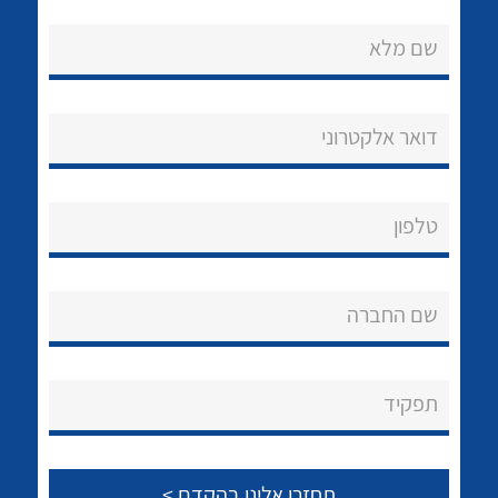
שם מלא
דואר אלקטרוני
נקודות מכירה
טלפון
הצוות שלנו
לכל מוצרי היצרן
לכל מוצרי היצרן
שאלות ותשובות
שם החברה
שירותי תמיכה
אודות
תפקיד
About Ateka Ltd.
צור קשר