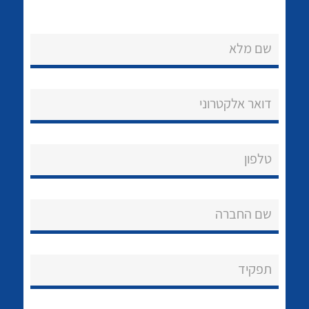
שם מלא
נקודות מכירה
דואר אלקטרוני
הצוות שלנו
שאלות ותשובות
לכל מוצרי היצרן
לכל מוצרי היצרן
טלפון
שירותי תמיכה
שם החברה
אודות
About Ateka Ltd.
תפקיד
צור קשר