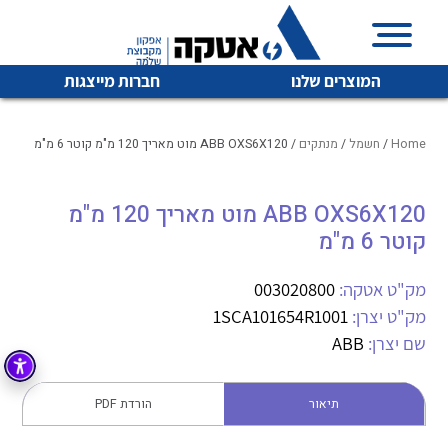
המוצרים שלנו
חברות מייצגות
Home
/
חשמל
/
מנתקים
/ ABB OXS6X120 מוט מאריך 120 מ"מ קוטר 6 מ"מ
ABB OXS6X120 מוט מאריך 120 מ"מ
איכות | שרות | זמינות
לכל מוצרי היצרן
לכל מוצרי היצרן
קוטר 6 מ"מ
אטקה בע”מ היא החברה הגדולה והמובילה בישראל בשיווק
והפצה של מוצרי
מק"ט אטקה:
003020800
מיתוג, בקרה , ואינסטלציה חשמלית ופעילה ב7 תחומים:
מק"ט יצרן:
1SCA101654R1001
חשמל
מיתוג ואינסטלציה חשמלית
שם יצרן:
ABB
בקרה
רובוטיקה ואוטומציה תעשייתית
תיאור
הורדת PDF
לכל מוצרי היצרן
לכל מוצרי היצרן
זיווד
קופסאות וארונות לחשמל, בקרה ואלקטרוניקה