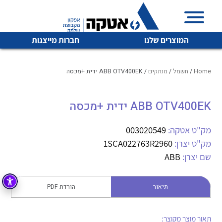
המוצרים שלנו
חברות מייצגות
Home
/
חשמל
/
מנתקים
/ ABB OTV400EK ידית +מכסה
ABB OTV400EK ידית +מכסה
איכות | שרות | זמינות
לכל מוצרי היצרן
לכל מוצרי היצרן
אטקה בע”מ היא החברה הגדולה והמובילה בישראל בשיווק
מק"ט אטקה:
003020549
והפצה של מוצרי
מק"ט יצרן:
1SCA022763R2960
מיתוג, בקרה , ואינסטלציה חשמלית ופעילה ב7 תחומים:
שם יצרן:
ABB
חשמל
מיתוג ואינסטלציה חשמלית
בקרה
תיאור
הורדת PDF
רובוטיקה ואוטומציה תעשייתית
לכל מוצרי היצרן
לכל מוצרי היצרן
זיווד
קופסאות וארונות לחשמל, בקרה ואלקטרוניקה
תאור מוצר מקוצר: