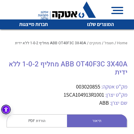
המוצרים שלנו
חברות מייצגות
Home
/
חשמל
/
מנתקים
/ ABB OT40F3C 3X40A מחליף 1-0-2 ללא ידית
ABB OT40F3C 3X40A מחליף 1-0-2 ללא
איכות | שרות | זמינות
לכל מוצרי היצרן
לכל מוצרי היצרן
ידית
אטקה בע”מ היא החברה הגדולה והמובילה בישראל בשיווק
והפצה של מוצרי
מק"ט אטקה:
003020855
מיתוג, בקרה , ואינסטלציה חשמלית ופעילה ב7 תחומים:
מק"ט יצרן:
1SCA104913R1001
חשמל
מיתוג ואינסטלציה חשמלית
שם יצרן:
ABB
בקרה
רובוטיקה ואוטומציה תעשייתית
תיאור
הורדת PDF
לכל מוצרי היצרן
לכל מוצרי היצרן
זיווד
קופסאות וארונות לחשמל, בקרה ואלקטרוניקה