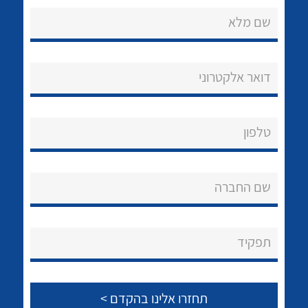
שם מלא
דואר אלקטרוני
נקודות מכירה
טלפון
הצוות שלנו
לכל מוצרי היצרן
לכל מוצרי היצרן
שאלות ותשובות
שם החברה
שירותי תמיכה
אודות
תפקיד
About Ateka Ltd.
צור קשר