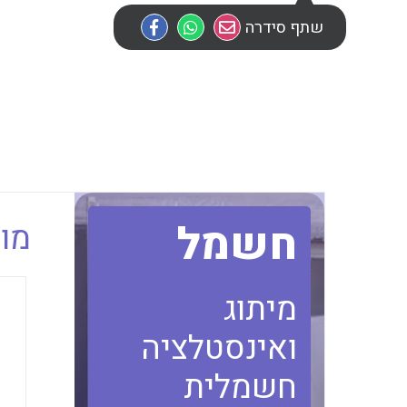
שתף סידרה
חשמל
מוב
מיתוג
ואינסטלציה
חשמלית