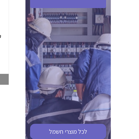
ABB S201M-C 16
ABB MS116-4,0
(2.5-4) הגנת מנוע
10KA מא"ז חד
טרמו מגנטי
קוטבי
002321366
002810095
צפייה במוצר
צפייה במוצר
לכל מוצרי
חשמל