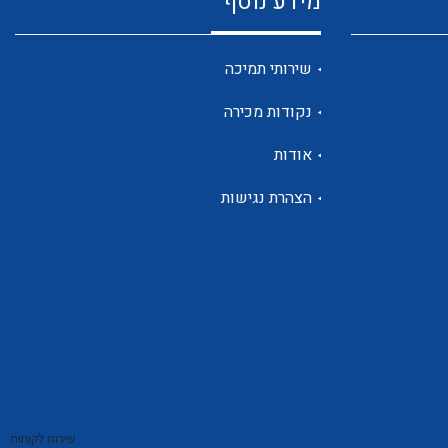
מידע נוסף
שנטים
שירותי תמיכה
נקודות מכירה
ממסרי זליגה
אודות
הצהרת נגישות
צגי מתח ,זרם,תדירות ,וכו
אביזרים ל T7
שירות לקוחות