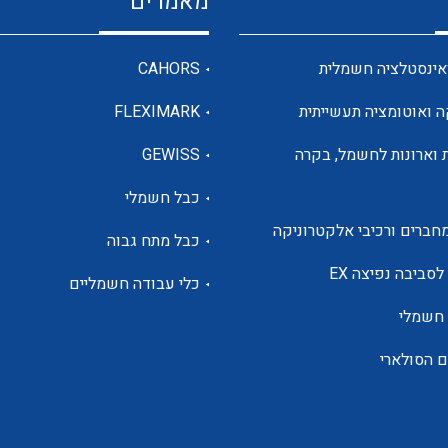
מאמרים
מדי מתח
אינסטלציה חשמלית
CAHORS
ה ואוטומציה תעשייתית
FLEXIMARK
רבי מודדים ומונים
 וארונות לחשמל, בקרה
GEWISS
כבל חשמלי
מתמרי זרם מתח תדר הספק
חברים ורכיבי אלקטרוניקה
כבל מתח גבוה
ותקשורת
לסביבה נפיצה EX
כלי עבודה חשמליים
 חשמלי
מחברים תעשייתיים – HDC
ם הסולארי