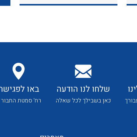
כבלי תקשורת ובקרה
כבלים גמישים
כבלים מיוחדים המיועדים
להתקנות במערכות הסולריות
נו
שלחו לנו הודעה
באו לפגישה
ציוד קוטר 22
בורך
כאן בשבילך לכל שאלה
רח' סמטת התבור 4
ציוד מודולרי