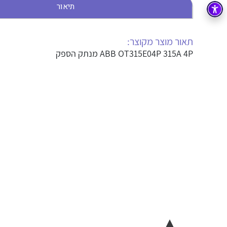
תיאור
בקרה
רובוטיקה ואוטומציה תעשייתית
זיווד
קופסאות וארונות לחשמל, בקרה ואלקטרוניקה
תאור מוצר מקוצר:
ABB OT315E04P 315A 4P מנתק הספק
אלקטרוניקה
מחברים ורכיבי אלקטרוניקה
פתרונות וציוד לסביבה נפיצה EX
מטענים לרכב חשמלי
פתרונות לתחום הסולארי