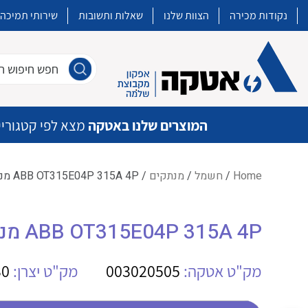
נקודות מכירה
הצוות שלנו
שאלות ותשובות
שירותי תמיכה
חפש חיפוש חו
המוצרים שלנו באטקה
מצא לפי קטגוריי
Home
/
חשמל
/
מנתקים
/ ABB OT315E04P 315A 4P מנתק הספק
איכות | שרות | זמינות
ABB OT315E04P 315A 4P מנתק הספק
אטקה בע”מ היא החברה הגדולה והמובילה בישראל בשיווק והפצה של מוצרי
מיתוג, בקרה , ואינסטלציה חשמלית ופעילה ב7 תחומים:
מק"ט אטקה:
003020505
מק"ט יצרן:
30
חשמל
מיתוג ואינסטלציה חשמלית