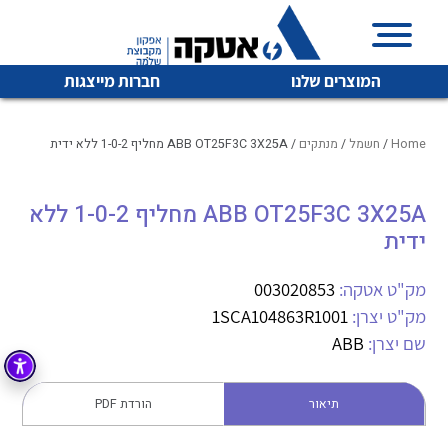
המוצרים שלנו
חברות מייצגות
Home
/
חשמל
/
מנתקים
/ ABB OT25F3C 3X25A מחליף 1-0-2 ללא ידית
ABB OT25F3C 3X25A מחליף 1-0-2 ללא
איכות | שרות | זמינות
לכל מוצרי היצרן
לכל מוצרי היצרן
ידית
אטקה בע”מ היא החברה הגדולה והמובילה בישראל בשיווק
והפצה של מוצרי
מק"ט אטקה:
003020853
מיתוג, בקרה , ואינסטלציה חשמלית ופעילה ב7 תחומים:
מק"ט יצרן:
1SCA104863R1001
חשמל
מיתוג ואינסטלציה חשמלית
שם יצרן:
ABB
בקרה
רובוטיקה ואוטומציה תעשייתית
תיאור
הורדת PDF
לכל מוצרי היצרן
לכל מוצרי היצרן
זיווד
קופסאות וארונות לחשמל, בקרה ואלקטרוניקה