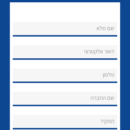
שם מלא
דואר אלקטרוני
נקודות מכירה
לכל מוצרי היצרן
לכל מוצרי היצרן
הצוות שלנו
טלפון
שאלות ותשובות
שירותי תמיכה
שם החברה
אודות
תפקיד
About Ateka Ltd.