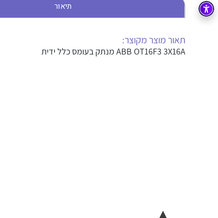
תיאור
בקרה
רובוטיקה ואוטומציה תעשייתית
זיווד
קופסאות וארונות לחשמל, בקרה ואלקטרוניקה
תאור מוצר מקוצר:
ABB OT16F3 3X16A מנתק בעומס כלל ידית
אלקטרוניקה
מחברים ורכיבי אלקטרוניקה
פתרונות וציוד לסביבה נפיצה EX
מטענים לרכב חשמלי
פתרונות לתחום הסולארי