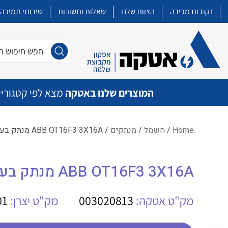
נקודות מכירה
הצוות שלנו
שאלות ותשובות
שירותי תמיכה
חפש חיפוש חו
המוצרים שלנו באטקה
מצא לפי קטגוריי
Home
/
חשמל
/
מנתקים
/ ABB OT16F3 3X16A מנתק בעומס כלל ידית
איכות | שרות | זמינות
ABB OT16F3 3X16A מנתק בעומס כלל ידית
אטקה בע”מ היא החברה הגדולה והמובילה בישראל בשיווק והפצה של מוצרי
מיתוג, בקרה , ואינסטלציה חשמלית ופעילה ב7 תחומים:
מק"ט אטקה:
003020813
מק"ט יצרן:
01
חשמל
מיתוג ואינסטלציה חשמלית