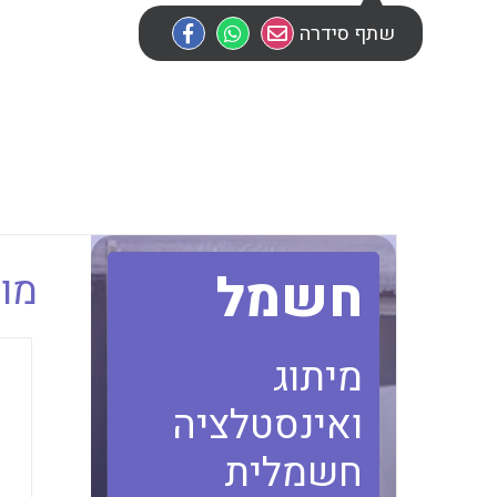
שתף סידרה
חשמל
מוב
מיתוג
ואינסטלציה
חשמלית