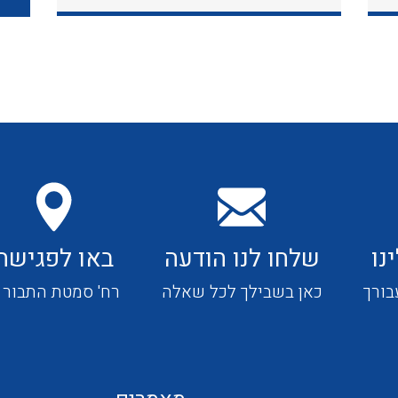
כבלי תקשורת ובקרה
כבלים גמישים
כבלים מיוחדים המיועדים
להתקנות במערכות הסולריות
נו
שלחו לנו הודעה
באו לפגישה
ציוד קוטר 22
בורך
כאן בשבילך לכל שאלה
רח' סמטת התבור 4
ציוד מודולרי