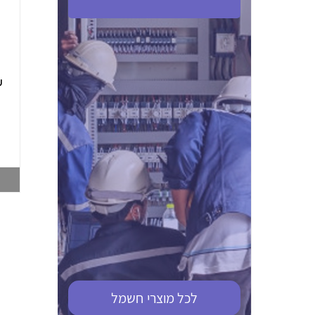
ABB S201M-C 16
ABB MS116-4,0
(2.5-4) הגנת מנוע
10KA מא"ז חד
טרמו מגנטי
קוטבי
002321366
002810095
צפייה במוצר
צפייה במוצר
לכל מוצרי
חשמל