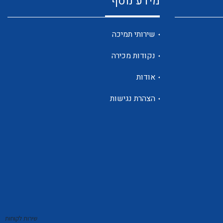
מידע נוסף
שנטים
שירותי תמיכה
נקודות מכירה
ממסרי זליגה
אודות
הצהרת נגישות
צגי מתח ,זרם,תדירות ,וכו
אביזרים ל T7
שירות לקוחות