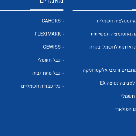
מאמרים
מדי מתח
אינסטלציה חשמלית
CAHORS
ה ואוטומציה תעשייתית
FLEXIMARK
רבי מודדים ומונים
 וארונות לחשמל, בקרה
GEWISS
כבל חשמלי
מתמרי זרם מתח תדר הספק
חברים ורכיבי אלקטרוניקה
כבל מתח גבוה
ותקשורת
לסביבה נפיצה EX
כלי עבודה חשמליים
 חשמלי
מחברים תעשייתיים – HDC
ם הסולארי