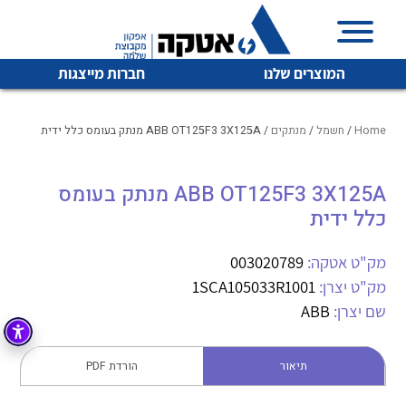
המוצרים שלנו
חברות מייצגות
Home
/
חשמל
/
מנתקים
/ ABB OT125F3 3X125A מנתק בעומס כלל ידית
ABB OT125F3 3X125A מנתק בעומס
איכות | שרות | זמינות
לכל מוצרי היצרן
לכל מוצרי היצרן
כלל ידית
אטקה בע”מ היא החברה הגדולה והמובילה בישראל בשיווק
והפצה של מוצרי
מק"ט אטקה:
003020789
מיתוג, בקרה , ואינסטלציה חשמלית ופעילה ב7 תחומים:
מק"ט יצרן:
1SCA105033R1001
חשמל
מיתוג ואינסטלציה חשמלית
שם יצרן:
ABB
בקרה
רובוטיקה ואוטומציה תעשייתית
תיאור
הורדת PDF
לכל מוצרי היצרן
לכל מוצרי היצרן
זיווד
קופסאות וארונות לחשמל, בקרה ואלקטרוניקה