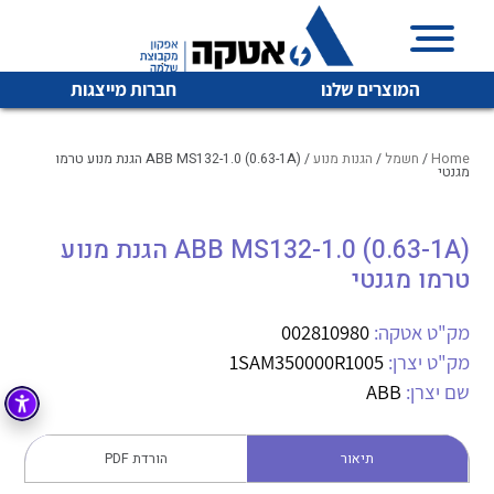
המוצרים שלנו
חברות מייצגות
Home
/
חשמל
/
הגנות מנוע
/ ABB MS132-1.0 (0.63-1A) הגנת מנוע טרמו
מגנטי
איכות | שרות | זמינות
ABB MS132-1.0 (0.63-1A) הגנת מנוע
לכל מוצרי היצרן
לכל מוצרי היצרן
טרמו מגנטי
אטקה בע”מ היא החברה הגדולה והמובילה בישראל בשיווק
והפצה של מוצרי
מיתוג, בקרה , ואינסטלציה חשמלית ופעילה ב7 תחומים:
מק"ט אטקה:
002810980
מק"ט יצרן:
1SAM350000R1005
חשמל
מיתוג ואינסטלציה חשמלית
שם יצרן:
ABB
בקרה
רובוטיקה ואוטומציה תעשייתית
לכל מוצרי היצרן
לכל מוצרי היצרן
זיווד
תיאור
הורדת PDF
קופסאות וארונות לחשמל, בקרה ואלקטרוניקה