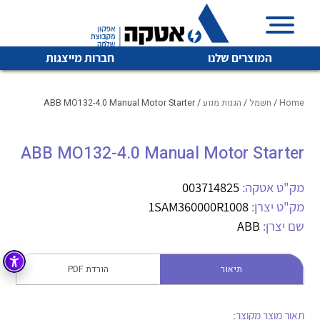
המוצרים שלנו
חברות מייצגות
Home
/
חשמל
/
הגנות מנוע
/ ABB MO132-4.0 Manual Motor Starter
ABB MO132-4.0 Manual Motor Starter
איכות | שרות | זמינות
לכל מוצרי היצרן
לכל מוצרי היצרן
אטקה בע”מ היא החברה הגדולה והמובילה בישראל בשיווק
מק"ט אטקה:
003714825
והפצה של מוצרי
מק"ט יצרן:
1SAM360000R1008
מיתוג, בקרה , ואינסטלציה חשמלית ופעילה ב7 תחומים:
שם יצרן:
ABB
חשמל
מיתוג ואינסטלציה חשמלית
בקרה
תיאור
הורדת PDF
רובוטיקה ואוטומציה תעשייתית
לכל מוצרי היצרן
לכל מוצרי היצרן
זיווד
קופסאות וארונות לחשמל, בקרה ואלקטרוניקה
תאור מוצר מקוצר: