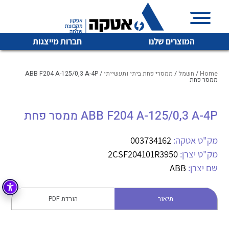
המוצרים שלנו
חברות מייצגות
Home
/
חשמל
/
ממסרי פחת ביתי ותעשייתי
/ ABB F204 A-125/0,3 A-4P
ממסר פחת
איכות | שרות | זמינות
ABB F204 A-125/0,3 A-4P ממסר פחת
לכל מוצרי היצרן
לכל מוצרי היצרן
אטקה בע”מ היא החברה הגדולה והמובילה בישראל בשיווק
מק"ט אטקה:
003734162
והפצה של מוצרי
מיתוג, בקרה , ואינסטלציה חשמלית ופעילה ב7 תחומים:
מק"ט יצרן:
2CSF204101R3950
שם יצרן:
ABB
חשמל
מיתוג ואינסטלציה חשמלית
בקרה
רובוטיקה ואוטומציה תעשייתית
תיאור
הורדת PDF
לכל מוצרי היצרן
לכל מוצרי היצרן
זיווד
קופסאות וארונות לחשמל, בקרה ואלקטרוניקה