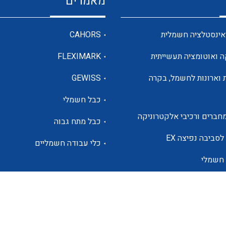
מאמרים
מדי מתח
אינסטלציה חשמלית
CAHORS
ה ואוטומציה תעשייתית
FLEXIMARK
רבי מודדים ומונים
 וארונות לחשמל, בקרה
GEWISS
כבל חשמלי
מתמרי זרם מתח תדר הספק
חברים ורכיבי אלקטרוניקה
כבל מתח גבוה
ותקשורת
לסביבה נפיצה EX
כלי עבודה חשמליים
 חשמלי
מחברים תעשייתיים – HDC
ם הסולארי