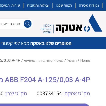
נקודות מכירה
הצוות שלנו
שאלות ותשובות
שירותי תמיכה
חפש חיפוש חו
המוצרים שלנו באטקה
מצא לפי קטגוריי
Home
/
חשמל
/
ממסרי פחת ביתי ותעשייתי
/ ABB F204 A-125/0,03 A-4P ממסר פחת
איכות | שרות | זמינות
ABB F204 A-125/0,03 A-4P ממסר פחת
אטקה בע”מ היא החברה הגדולה והמובילה בישראל בשיווק והפצה של מוצרי
מיתוג, בקרה , ואינסטלציה חשמלית ופעילה ב7 תחומים:
מק"ט אטקה:
003734154
מק"ט יצרן:
50
חשמל
מיתוג ואינסטלציה חשמלית