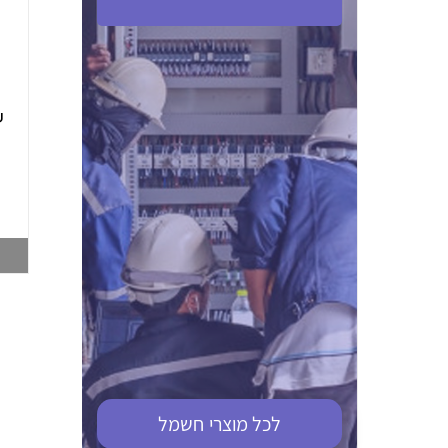
ABB S201M-C 16
ABB MS116-4,0
(2.5-4) הגנת מנוע
10KA מא"ז חד
טרמו מגנטי
קוטבי
002321366
002810095
צפייה במוצר
צפייה במוצר
לכל מוצרי
חשמל