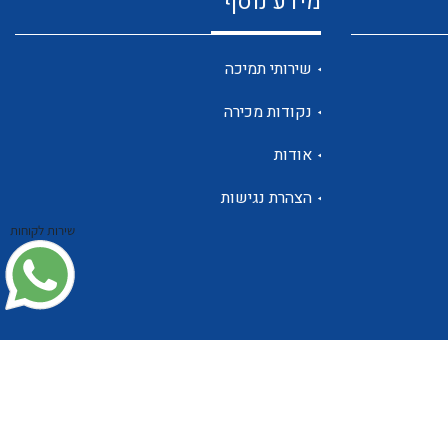
מידע נוסף
שנטים
שירותי תמיכה
נקודות מכירה
ממסרי זליגה
אודות
הצהרת נגישות
שירות לקוחות
צגי מתח ,זרם,תדירות ,וכו
אביזרים ל T7