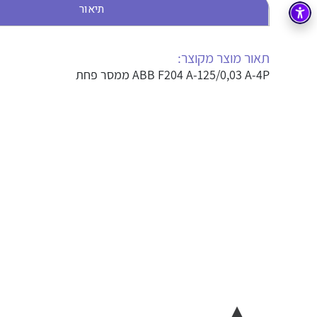
תיאור
בקרה
רובוטיקה ואוטומציה תעשייתית
זיווד
קופסאות וארונות לחשמל, בקרה ואלקטרוניקה
תאור מוצר מקוצר:
ABB F204 A-125/0,03 A-4P ממסר פחת
אלקטרוניקה
מחברים ורכיבי אלקטרוניקה
פתרונות וציוד לסביבה נפיצה EX
מטענים לרכב חשמלי
פתרונות לתחום הסולארי