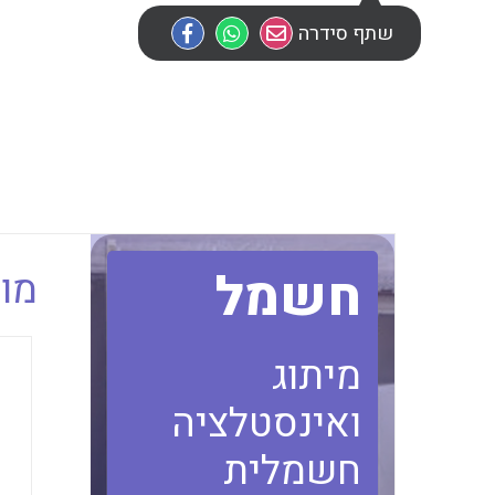
שתף סידרה
חשמל
מוב
מיתוג
ואינסטלציה
חשמלית