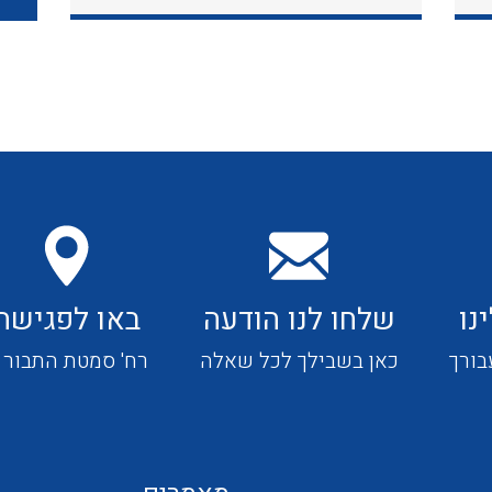
כבלי תקשורת ובקרה
כבלים גמישים
כבלים מיוחדים המיועדים
להתקנות במערכות הסולריות
נו
שלחו לנו הודעה
באו לפגישה
ציוד קוטר 22
בורך
כאן בשבילך לכל שאלה
רח' סמטת התבור 4
ציוד מודולרי