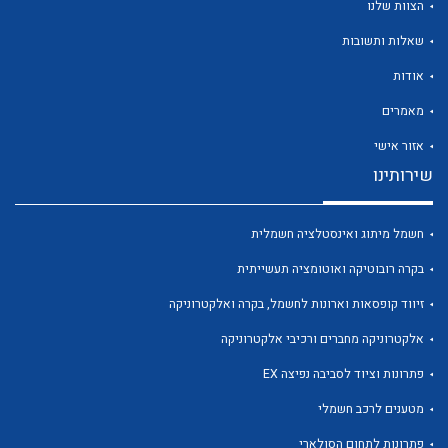
הצוות שלנו
שאלות ותשובות
אודות
מאמרים
לכל מוצרי היצרן
לכל מוצרי היצרן
אזור אישי
שירותינו
חשמל מיתוג ואינסטלציה חשמלית
בקרה רובוטיקה ואוטומציה תעשייתית
זיווד קופסאות וארונות לחשמל, בקרה ואלקטרוניקה
אלקטרוניקה מחברים ורכיבי אלקטרוניקה
לכל מוצרי היצרן
לכל מוצרי היצרן
פתרונות וציוד לסביבה נפיצה EX
מטענים לרכב חשמלי
פתרונות לתחום הסולארי