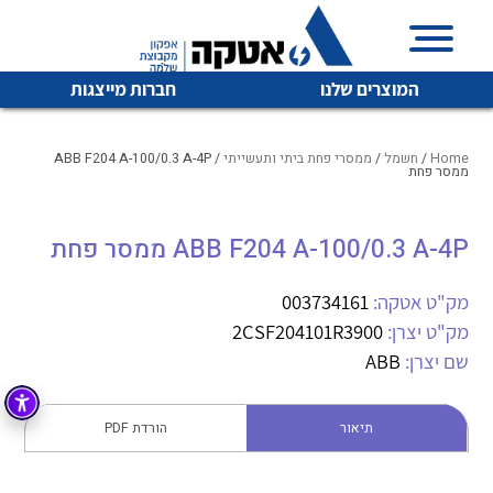
המוצרים שלנו
חברות מייצגות
Home
/
חשמל
/
ממסרי פחת ביתי ותעשייתי
/ ABB F204 A-100/0.3 A-4P
ממסר פחת
איכות | שרות | זמינות
ABB F204 A-100/0.3 A-4P ממסר פחת
לכל מוצרי היצרן
לכל מוצרי היצרן
אטקה בע”מ היא החברה הגדולה והמובילה בישראל בשיווק
מק"ט אטקה:
003734161
והפצה של מוצרי
מיתוג, בקרה , ואינסטלציה חשמלית ופעילה ב7 תחומים:
מק"ט יצרן:
2CSF204101R3900
שם יצרן:
ABB
חשמל
מיתוג ואינסטלציה חשמלית
בקרה
רובוטיקה ואוטומציה תעשייתית
תיאור
הורדת PDF
לכל מוצרי היצרן
לכל מוצרי היצרן
זיווד
קופסאות וארונות לחשמל, בקרה ואלקטרוניקה