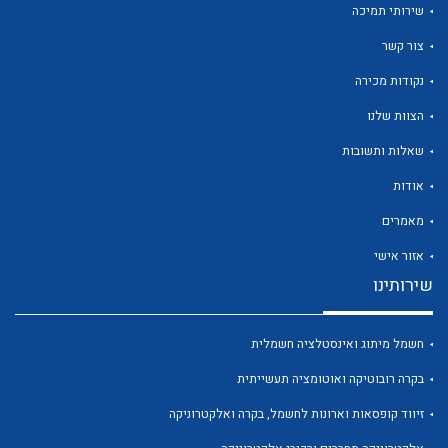
שירותי תמיכה
צור קשר
נקודות מכירה
הצוות שלנו
לכל מוצרי היצרן
לכל מוצרי היצרן
שאלות ותשובות
אודות
מאמרים
אזור אישי
שירותינו
חשמל מיתוג ואינסטלציה חשמלית
לכל מוצרי היצרן
לכל מוצרי היצרן
בקרה רובוטיקה ואוטומציה תעשייתית
זיווד קופסאות וארונות לחשמל, בקרה ואלקטרוניקה