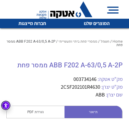
המוצרים שלנו
חברות מייצגות
Home
/
חשמל
/
ממסרי פחת ביתי ותעשייתי
/ ABB F202 A-63/0,5 A-2P ממסר
פחת
איכות | שרות | זמינות
ABB F202 A-63/0,5 A-2P ממסר פחת
לכל מוצרי היצרן
לכל מוצרי היצרן
אטקה בע”מ היא החברה הגדולה והמובילה בישראל בשיווק
מק"ט אטקה:
003734146
והפצה של מוצרי
מיתוג, בקרה , ואינסטלציה חשמלית ופעילה ב7 תחומים:
מק"ט יצרן:
2CSF202101R4630
שם יצרן:
ABB
חשמל
מיתוג ואינסטלציה חשמלית
בקרה
רובוטיקה ואוטומציה תעשייתית
תיאור
הורדת PDF
לכל מוצרי היצרן
לכל מוצרי היצרן
זיווד
קופסאות וארונות לחשמל, בקרה ואלקטרוניקה