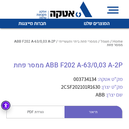
המוצרים שלנו
חברות מייצגות
Home
/
חשמל
/
ממסרי פחת ביתי ותעשייתי
/ ABB F202 A-63/0,03 A-2P
ממסר פחת
איכות | שרות | זמינות
ABB F202 A-63/0,03 A-2P ממסר פחת
לכל מוצרי היצרן
לכל מוצרי היצרן
אטקה בע”מ היא החברה הגדולה והמובילה בישראל בשיווק
מק"ט אטקה:
003734134
והפצה של מוצרי
מיתוג, בקרה , ואינסטלציה חשמלית ופעילה ב7 תחומים:
מק"ט יצרן:
2CSF202101R1630
שם יצרן:
ABB
חשמל
מיתוג ואינסטלציה חשמלית
בקרה
רובוטיקה ואוטומציה תעשייתית
תיאור
הורדת PDF
לכל מוצרי היצרן
לכל מוצרי היצרן
זיווד
קופסאות וארונות לחשמל, בקרה ואלקטרוניקה