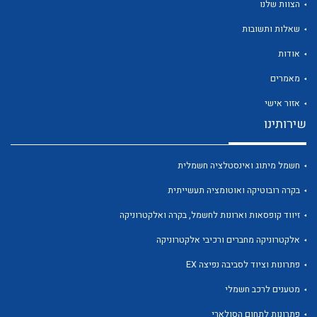
הצוות שלנו
שאלות ותשובות
אודות
מאמרים
לכל מוצרי היצרן
לכל מוצרי היצרן
אזור אישי
שירותינו
חשמל מיתוג ואינסטלציה חשמלית
בקרה רובוטיקה ואוטומציה תעשייתית
זיווד קופסאות וארונות לחשמל, בקרה ואלקטרוניקה
אלקטרוניקה מחברים ורכיבי אלקטרוניקה
לכל מוצרי היצרן
לכל מוצרי היצרן
פתרונות וציוד לסביבה נפיצה EX
מטענים לרכב חשמלי
פתרונות לתחום הסולארי