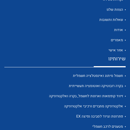
הצוות שלנו
שאלות ותשובות
אודות
לכל מוצרי היצרן
לכל מוצרי היצרן
מאמרים
אזור אישי
שירותינו
חשמל מיתוג ואינסטלציה חשמלית
בקרה רובוטיקה ואוטומציה תעשייתית
זיווד קופסאות וארונות לחשמל, בקרה ואלקטרוניקה
לכל מוצרי היצרן
לכל מוצרי היצרן
אלקטרוניקה מחברים ורכיבי אלקטרוניקה
פתרונות וציוד לסביבה נפיצה EX
מטענים לרכב חשמלי