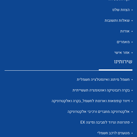
הצוות שלנו
שאלות ותשובות
אודות
לכל מוצרי היצרן
לכל מוצרי היצרן
מאמרים
אזור אישי
שירותינו
חשמל מיתוג ואינסטלציה חשמלית
בקרה רובוטיקה ואוטומציה תעשייתית
זיווד קופסאות וארונות לחשמל, בקרה ואלקטרוניקה
לכל מוצרי היצרן
לכל מוצרי היצרן
אלקטרוניקה מחברים ורכיבי אלקטרוניקה
פתרונות וציוד לסביבה נפיצה EX
מטענים לרכב חשמלי