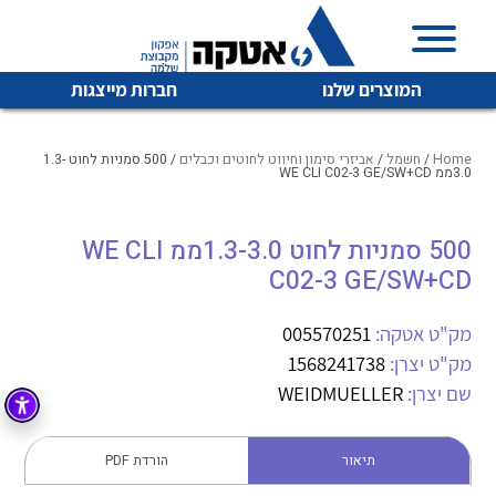
המוצרים שלנו
חברות מייצגות
Home
/
חשמל
/
אביזרי סימון וחיווט לחוטים וכבלים
/ 500 סמניות לחוט 1.3-
3.0ממ WE CLI C02-3 GE/SW+CD
איכות | שרות | זמינות
500 סמניות לחוט 1.3-3.0ממ WE CLI
לכל מוצרי היצרן
לכל מוצרי היצרן
C02-3 GE/SW+CD
אטקה בע”מ היא החברה הגדולה והמובילה בישראל בשיווק
והפצה של מוצרי
מיתוג, בקרה , ואינסטלציה חשמלית ופעילה ב7 תחומים:
מק"ט אטקה:
005570251
מק"ט יצרן:
1568241738
חשמל
מיתוג ואינסטלציה חשמלית
שם יצרן:
WEIDMUELLER
בקרה
רובוטיקה ואוטומציה תעשייתית
לכל מוצרי היצרן
לכל מוצרי היצרן
זיווד
תיאור
הורדת PDF
קופסאות וארונות לחשמל, בקרה ואלקטרוניקה