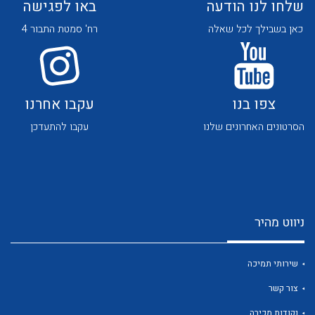
שלחו לנו הודעה
באו לפגישה
כאן בשבילך לכל שאלה
רח' סמטת התבור 4
צפו בנו
עקבו אחרנו
לכל מוצרי היצרן
לכל מוצרי היצרן
הסרטונים האחרונים שלנו
עקבו להתעדכן
ניווט מהיר
לכל מוצרי היצרן
לכל מוצרי היצרן
שירותי תמיכה
צור קשר
נקודות מכירה