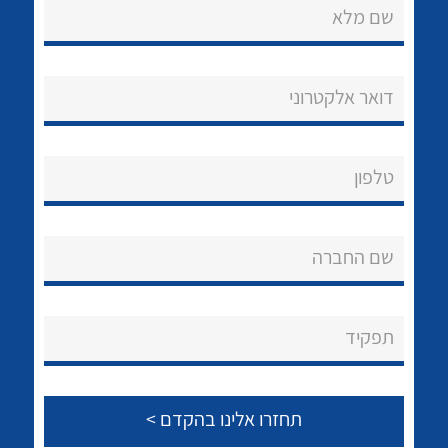
שם מלא
דואר אלקטרוני
נקודות מכירה
טלפון
הצוות שלנו
לכל מוצרי היצרן
לכל מוצרי היצרן
שאלות ותשובות
שם החברה
שירותי תמיכה
תפקיד
אודות
About Ateka Ltd.
צור קשר