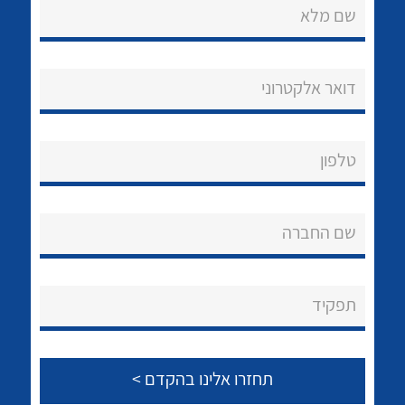
שם מלא
דואר אלקטרוני
נקודות מכירה
טלפון
הצוות שלנו
לכל מוצרי היצרן
לכל מוצרי היצרן
שאלות ותשובות
שם החברה
שירותי תמיכה
תפקיד
אודות
About Ateka Ltd.
צור קשר