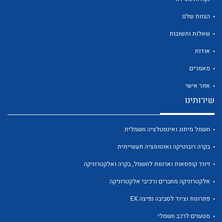
הצוות שלנו
שאלות ותשובות
אודות
לכל מוצרי היצרן
לכל מוצרי היצרן
מאמרים
אזור אישי
שירותינו
חשמל מיתוג ואינסטלציה חשמלית
בקרה רובוטיקה ואוטומציה תעשייתית
זיווד קופסאות וארונות לחשמל, בקרה ואלקטרוניקה
לכל מוצרי היצרן
לכל מוצרי היצרן
אלקטרוניקה מחברים ורכיבי אלקטרוניקה
פתרונות וציוד לסביבה נפיצה EX
מטענים לרכב חשמלי