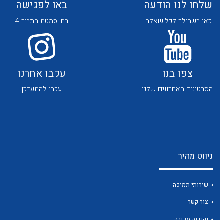
שלחו לנו הודעה
באו לפגישה
כאן בשבילך לכל שאלה
רח' סמטת התבור 4
צפו בנו
עקבו אחרנו
לכל מוצרי היצרן
לכל מוצרי היצרן
הסרטונים האחרונים שלנו
עקבו להתעדכן
ניווט מהיר
לכל מוצרי היצרן
לכל מוצרי היצרן
שירותי תמיכה
צור קשר
נקודות מכירה