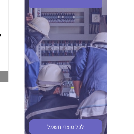
ABB S201M-C 16
ABB MS116-4,0
(2.5-4) הגנת מנוע
10KA מא"ז חד
טרמו מגנטי
קוטבי
002321366
002810095
צפייה במוצר
צפייה במוצר
לכל מוצרי
חשמל