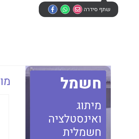
שתף סידרה
חשמל
מוב
מיתוג
ואינסטלציה
חשמלית