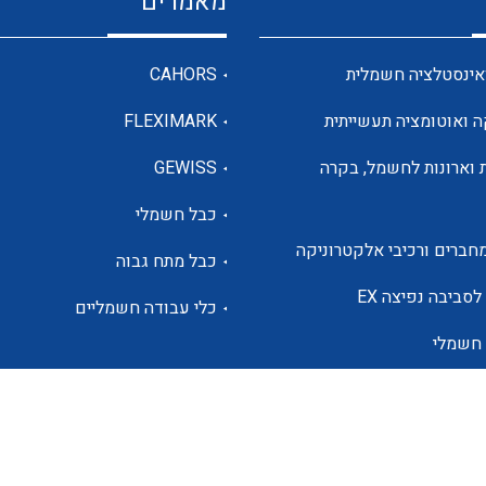
מאמרים
מדי מתח
אינסטלציה חשמלית
CAHORS
ה ואוטומציה תעשייתית
FLEXIMARK
רבי מודדים ומונים
 וארונות לחשמל, בקרה
GEWISS
כבל חשמלי
מתמרי זרם מתח תדר הספק
חברים ורכיבי אלקטרוניקה
כבל מתח גבוה
ותקשורת
לסביבה נפיצה EX
כלי עבודה חשמליים
 חשמלי
מחברים תעשייתיים – HDC
ם הסולארי