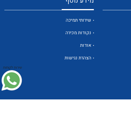
מידע נוסף
שנטים
שירותי תמיכה
נקודות מכירה
ממסרי זליגה
אודות
הצהרת נגישות
שירות לקוחות
צגי מתח ,זרם,תדירות ,וכו
אביזרים ל T7