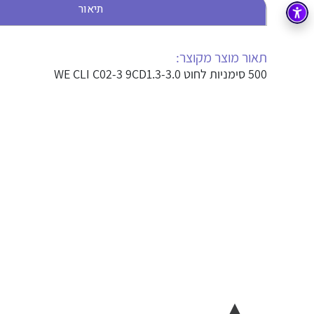
תיאור
בקרה
רובוטיקה ואוטומציה תעשייתית
זיווד
קופסאות וארונות לחשמל, בקרה ואלקטרוניקה
תאור מוצר מקוצר:
500 סימניות לחוט WE CLI C02-3 9CD1.3-3.0
אלקטרוניקה
מחברים ורכיבי אלקטרוניקה
פתרונות וציוד לסביבה נפיצה EX
מטענים לרכב חשמלי
פתרונות לתחום הסולארי