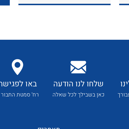
כבלי תקשורת ובקרה
כבלים גמישים
כבלים מיוחדים המיועדים
להתקנות במערכות הסולריות
נו
שלחו לנו הודעה
באו לפגישה
ציוד קוטר 22
בורך
כאן בשבילך לכל שאלה
רח' סמטת התבור 4
ציוד מודולרי