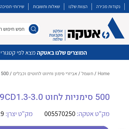
נקודות מכירה
הצוות שלנו
שאלות ותשובות
שירותי תמיכה
חפש חיפוש חו
המוצרים שלנו באטקה
מצא לפי קטגוריי
Home
/
חשמל
/
אביזרי סימון וחיווט לחוטים וכבלים
/ 500 סימניות לחוט WE CLI C02-3 9CD1.3-3.0
איכות | שרות | זמינות
500 סימניות לחוט WE CLI C02-3 9CD1.3-3.0
אטקה בע”מ היא החברה הגדולה והמובילה בישראל בשיווק והפצה של מוצרי
מיתוג, בקרה , ואינסטלציה חשמלית ופעילה ב7 תחומים:
מק"ט אטקה:
005570250
מק"ט יצרן:
29
חשמל
מיתוג ואינסטלציה חשמלית