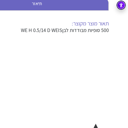
תיאור
בקרה
רובוטיקה ואוטומציה תעשייתית
זיווד
קופסאות וארונות לחשמל, בקרה ואלקטרוניקה
תאור מוצר מקוצר:
500 סופיות מבודדות לבןWE H 0.5/14 D WEIS
אלקטרוניקה
מחברים ורכיבי אלקטרוניקה
פתרונות וציוד לסביבה נפיצה EX
מטענים לרכב חשמלי
פתרונות לתחום הסולארי