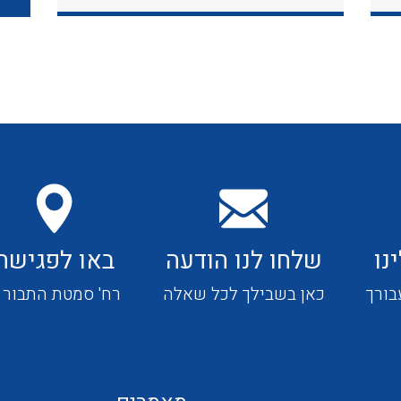
כבלי תקשורת ובקרה
כבלים גמישים
כבלים מיוחדים המיועדים
להתקנות במערכות הסולריות
נו
שלחו לנו הודעה
באו לפגישה
ציוד קוטר 22
בורך
כאן בשבילך לכל שאלה
רח' סמטת התבור 4
ציוד מודולרי