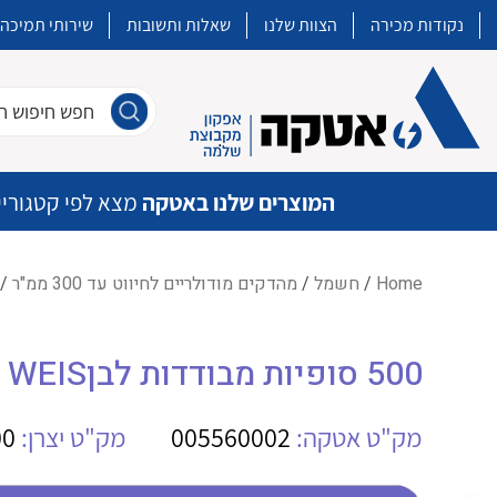
נקודות מכירה
הצוות שלנו
שאלות ותשובות
שירותי תמיכה
חפש חיפוש חו
המוצרים שלנו באטקה
מצא לפי קטגוריי
Home
/
חשמל
/
מהדקים מודולריים לחיווט עד 300 ממ"ר
/
איכות | שרות | זמינות
500 סופיות מבודדות לבןWE H 0.5/14 D WEIS
אטקה בע”מ היא החברה הגדולה והמובילה בישראל בשיווק והפצה של מוצרי
מיתוג, בקרה , ואינסטלציה חשמלית ופעילה ב7 תחומים:
מק"ט אטקה:
005560002
מק"ט יצרן:
00
חשמל
מיתוג ואינסטלציה חשמלית