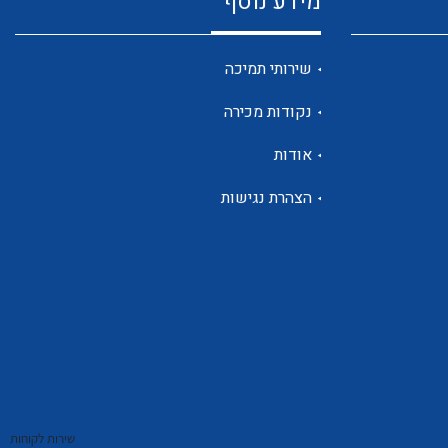
מידע נוסף
שנטים
שירותי תמיכה
נקודות מכירה
ממסרי זליגה
אודות
הצהרת נגישות
צגי מתח ,זרם,תדירות ,וכו
אביזרים ל T7
שירות לקוחות