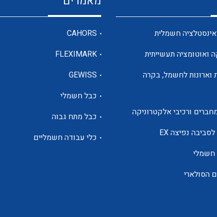
מאמרים
מדי מתח
אינסטלציה חשמלית
CAHORS
ה ואוטומציה תעשייתית
FLEXIMARK
רבי מודדים ומונים
 וארונות לחשמל, בקרה
GEWISS
כבל חשמלי
מתמרי זרם מתח תדר הספק
חברים ורכיבי אלקטרוניקה
כבל מתח גבוה
ותקשורת
לסביבה נפיצה EX
כלי עבודה חשמליים
 חשמלי
מחברים תעשייתיים – HDC
ם הסולארי