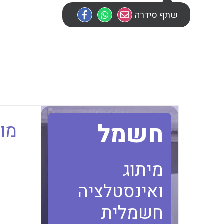
שתף סידרה
חשמל
מוב
מיתוג
ואינסטלציה
חשמלית