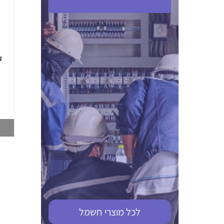
ABB S201M-C 16
ABB MS116-4,0
(2.5-4) הגנת מנוע
10KA מא"ז חד
טרמו מגנטי
קוטבי
002321366
002810095
צפייה במוצר
צפייה במוצר
לכל מוצרי
חשמל