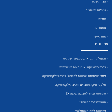
הצוות שלנו
שאלות ותשובות
אודות
מאמרים
לכל מוצרי היצרן
לכל מוצרי היצרן
אזור אישי
שירותינו
חשמל מיתוג ואינסטלציה חשמלית
בקרה רובוטיקה ואוטומציה תעשייתית
זיווד קופסאות וארונות לחשמל, בקרה ואלקטרוניקה
אלקטרוניקה מחברים ורכיבי אלקטרוניקה
לכל מוצרי היצרן
לכל מוצרי היצרן
פתרונות וציוד לסביבה נפיצה EX
מטענים לרכב חשמלי
פתרונות לתחום הסולארי