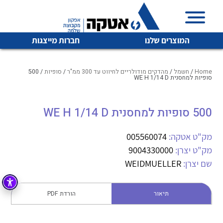
המוצרים שלנו
חברות מייצגות
Home
/
חשמל
/
מהדקים מודולריים לחיווט עד 300 ממ"ר
/
סופיות
/ 500
סופיות למחסנית WE H 1/14 D
איכות | שרות | זמינות
500 סופיות למחסנית WE H 1/14 D
לכל מוצרי היצרן
לכל מוצרי היצרן
אטקה בע”מ היא החברה הגדולה והמובילה בישראל בשיווק
מק"ט אטקה:
005560074
והפצה של מוצרי
מיתוג, בקרה , ואינסטלציה חשמלית ופעילה ב7 תחומים:
מק"ט יצרן:
9004330000
שם יצרן:
WEIDMUELLER
חשמל
מיתוג ואינסטלציה חשמלית
בקרה
רובוטיקה ואוטומציה תעשייתית
תיאור
הורדת PDF
לכל מוצרי היצרן
לכל מוצרי היצרן
זיווד
קופסאות וארונות לחשמל, בקרה ואלקטרוניקה