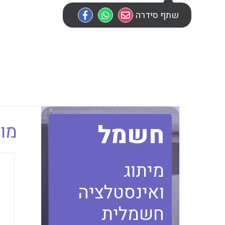
שתף סידרה
חשמל
מוב
מיתוג
ואינסטלציה
חשמלית