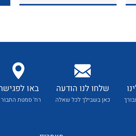
כבלי תקשורת ובקרה
כבלים גמישים
כבלים מיוחדים המיועדים
להתקנות במערכות הסולריות
נו
שלחו לנו הודעה
באו לפגישה
ציוד קוטר 22
בורך
כאן בשבילך לכל שאלה
רח' סמטת התבור 4
ציוד מודולרי