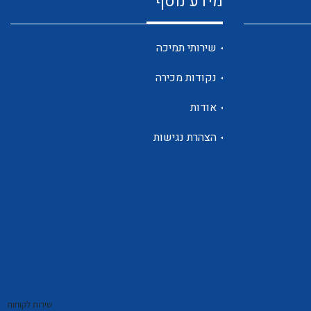
מידע נוסף
שנטים
שירותי תמיכה
נקודות מכירה
ממסרי זליגה
אודות
הצהרת נגישות
צגי מתח ,זרם,תדירות ,וכו
אביזרים ל T7
שירות לקוחות