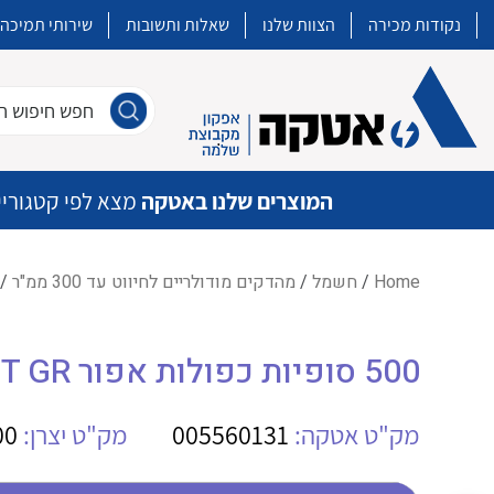
נקודות מכירה
הצוות שלנו
שאלות ותשובות
שירותי תמיכה
חפש חיפוש חו
המוצרים שלנו באטקה
מצא לפי קטגוריי
Home
/
חשמל
/
מהדקים מודולריים לחיווט עד 300 ממ"ר
/
איכות | שרות | זמינות
500 סופיות כפולות אפור WE H2,5/19T GR
אטקה בע”מ היא החברה הגדולה והמובילה בישראל בשיווק והפצה של מוצרי
מיתוג, בקרה , ואינסטלציה חשמלית ופעילה ב7 תחומים:
מק"ט אטקה:
005560131
מק"ט יצרן:
00
חשמל
מיתוג ואינסטלציה חשמלית