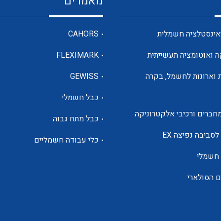
מאמרים
מדי מתח
אינסטלציה חשמלית
CAHORS
ה ואוטומציה תעשייתית
FLEXIMARK
רבי מודדים ומונים
 וארונות לחשמל, בקרה
GEWISS
כבל חשמלי
מתמרי זרם מתח תדר הספק
חברים ורכיבי אלקטרוניקה
כבל מתח גבוה
ותקשורת
לסביבה נפיצה EX
כלי עבודה חשמליים
 חשמלי
מחברים תעשייתיים – HDC
ם הסולארי