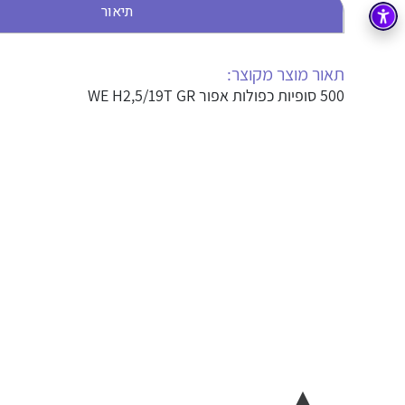
תיאור
בקרה
רובוטיקה ואוטומציה תעשייתית
זיווד
קופסאות וארונות לחשמל, בקרה ואלקטרוניקה
תאור מוצר מקוצר:
500 סופיות כפולות אפור WE H2,5/19T GR
אלקטרוניקה
מחברים ורכיבי אלקטרוניקה
פתרונות וציוד לסביבה נפיצה EX
מטענים לרכב חשמלי
פתרונות לתחום הסולארי