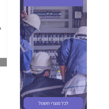
ABB S201M-C 16
ABB MS116-4,0
(2.5-4) הגנת מנוע
10KA מא"ז חד
טרמו מגנטי
קוטבי
002321366
002810095
צפייה במוצר
צפייה במוצר
לכל מוצרי
חשמל