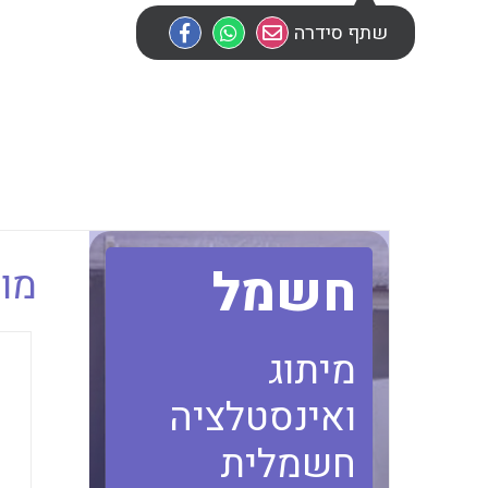
שתף סידרה
חשמל
מוב
מיתוג
ואינסטלציה
חשמלית