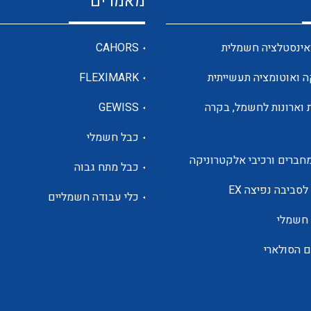
מאמרים
מדי מתח
אינסטלציה חשמלית
CAHORS
ה ואוטומציה תעשייתית
FLEXIMARK
רבי מודדים ומונים
 וארונות לחשמל, בקרה
GEWISS
כבל חשמלי
מתמרי זרם מתח תדר הספק
חברים ורכיבי אלקטרוניקה
כבל מתח גבוה
ותקשורת
לסביבה נפיצה EX
כלי עבודה חשמליים
 חשמלי
מחברים תעשייתיים – HDC
ם הסולארי