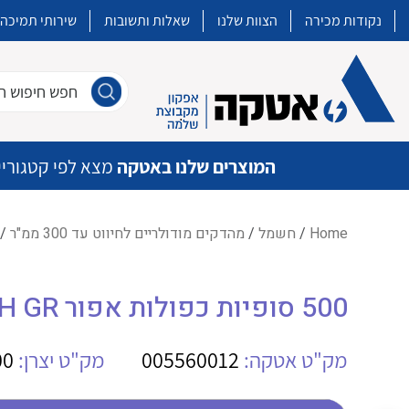
נקודות מכירה
הצוות שלנו
שאלות ותשובות
שירותי תמיכה
חפש חיפוש חו
המוצרים שלנו באטקה
מצא לפי קטגוריי
Home
/
חשמל
/
מהדקים מודולריים לחיווט עד 300 ממ"ר
/
איכות | שרות | זמינות
500 סופיות כפולות אפור HO 75/14D ZH GR
אטקה בע”מ היא החברה הגדולה והמובילה בישראל בשיווק והפצה של מוצרי
מיתוג, בקרה , ואינסטלציה חשמלית ופעילה ב7 תחומים:
מק"ט אטקה:
005560012
מק"ט יצרן:
00
חשמל
מיתוג ואינסטלציה חשמלית