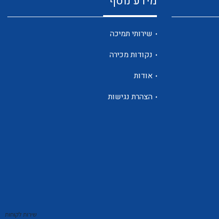
מידע נוסף
שנטים
שירותי תמיכה
נקודות מכירה
ממסרי זליגה
אודות
הצהרת נגישות
צגי מתח ,זרם,תדירות ,וכו
אביזרים ל T7
שירות לקוחות