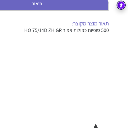
תיאור
בקרה
רובוטיקה ואוטומציה תעשייתית
זיווד
קופסאות וארונות לחשמל, בקרה ואלקטרוניקה
תאור מוצר מקוצר:
500 סופיות כפולות אפור HO 75/14D ZH GR
אלקטרוניקה
מחברים ורכיבי אלקטרוניקה
פתרונות וציוד לסביבה נפיצה EX
מטענים לרכב חשמלי
פתרונות לתחום הסולארי