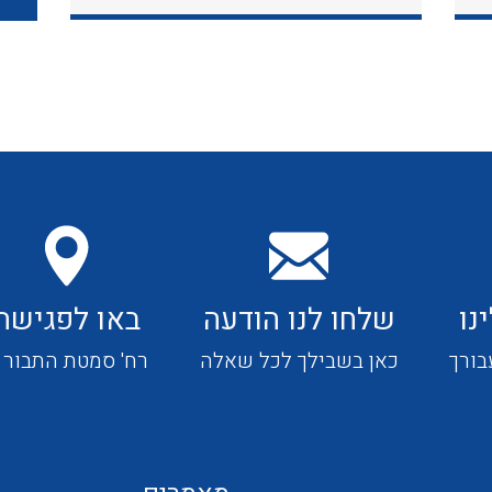
כבלי תקשורת ובקרה
כבלים גמישים
כבלים מיוחדים המיועדים
להתקנות במערכות הסולריות
נו
שלחו לנו הודעה
באו לפגישה
ציוד קוטר 22
בורך
כאן בשבילך לכל שאלה
רח' סמטת התבור 4
ציוד מודולרי