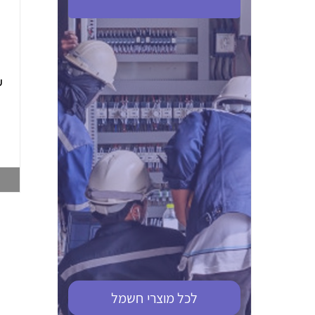
ABB S201M-C 16
ABB MS116-4,0
(2.5-4) הגנת מנוע
10KA מא"ז חד
טרמו מגנטי
קוטבי
002321366
002810095
צפייה במוצר
צפייה במוצר
לכל מוצרי
חשמל