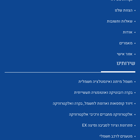
הצוות שלנו
שאלות ותשובות
אודות
לכל מוצרי היצרן
לכל מוצרי היצרן
מאמרים
אזור אישי
שירותינו
חשמל מיתוג ואינסטלציה חשמלית
בקרה רובוטיקה ואוטומציה תעשייתית
זיווד קופסאות וארונות לחשמל, בקרה ואלקטרוניקה
לכל מוצרי היצרן
לכל מוצרי היצרן
אלקטרוניקה מחברים ורכיבי אלקטרוניקה
פתרונות וציוד לסביבה נפיצה EX
מטענים לרכב חשמלי