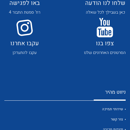
שלחו לנו הודעה
באו לפגישה
כאן בשבילך לכל שאלה
רח' סמטת התבור 4
צפו בנו
עקבו אחרנו
לכל מוצרי היצרן
לכל מוצרי היצרן
הסרטונים האחרונים שלנו
עקבו להתעדכן
ניווט מהיר
לכל מוצרי היצרן
לכל מוצרי היצרן
שירותי תמיכה
צור קשר
נקודות מכירה