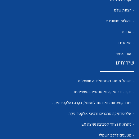
הצוות שלנו
שאלות ותשובות
אודות
לכל מוצרי היצרן
לכל מוצרי היצרן
מאמרים
אזור אישי
שירותינו
חשמל מיתוג ואינסטלציה חשמלית
בקרה רובוטיקה ואוטומציה תעשייתית
זיווד קופסאות וארונות לחשמל, בקרה ואלקטרוניקה
לכל מוצרי היצרן
לכל מוצרי היצרן
אלקטרוניקה מחברים ורכיבי אלקטרוניקה
פתרונות וציוד לסביבה נפיצה EX
מטענים לרכב חשמלי