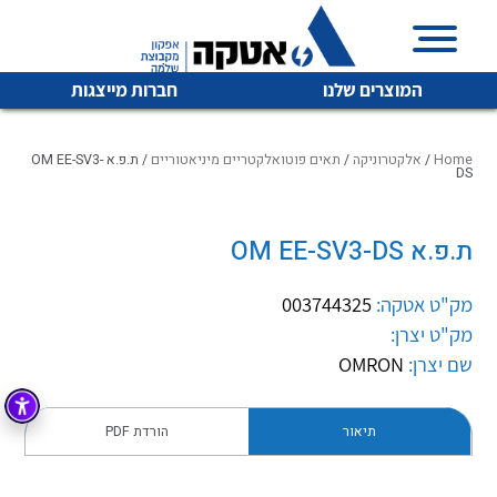
המוצרים שלנו
חברות מייצגות
Home
/
אלקטרוניקה
/
תאים פוטואלקטריים מיניאטוריים
/ ת.פ.א OM EE-SV3-
DS
איכות | שרות | זמינות
ת.פ.א OM EE-SV3-DS
לכל מוצרי היצרן
לכל מוצרי היצרן
אטקה בע”מ היא החברה הגדולה והמובילה בישראל בשיווק
מק"ט אטקה:
003744325
והפצה של מוצרי
מיתוג, בקרה , ואינסטלציה חשמלית ופעילה ב7 תחומים:
מק"ט יצרן:
שם יצרן:
OMRON
חשמל
מיתוג ואינסטלציה חשמלית
בקרה
רובוטיקה ואוטומציה תעשייתית
תיאור
הורדת PDF
לכל מוצרי היצרן
לכל מוצרי היצרן
זיווד
קופסאות וארונות לחשמל, בקרה ואלקטרוניקה