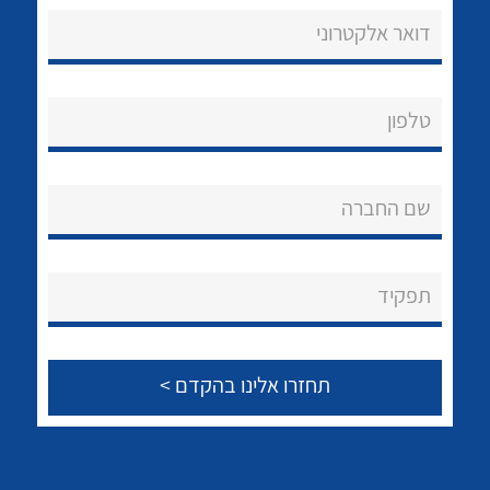
דואר אלקטרוני
טלפון
נקודות מכירה
הצוות שלנו
שם החברה
שאלות ותשובות
לכל מוצרי היצרן
לכל מוצרי היצרן
שירותי תמיכה
תפקיד
אודות
About Ateka Ltd.
צור קשר