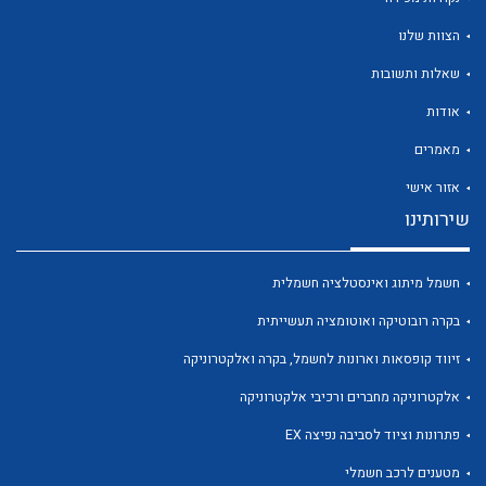
הצוות שלנו
שאלות ותשובות
אודות
לכל מוצרי היצרן
לכל מוצרי היצרן
מאמרים
אזור אישי
שירותינו
חשמל מיתוג ואינסטלציה חשמלית
בקרה רובוטיקה ואוטומציה תעשייתית
זיווד קופסאות וארונות לחשמל, בקרה ואלקטרוניקה
לכל מוצרי היצרן
לכל מוצרי היצרן
אלקטרוניקה מחברים ורכיבי אלקטרוניקה
פתרונות וציוד לסביבה נפיצה EX
מטענים לרכב חשמלי