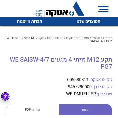
המוצרים שלנו
חברות מייצגות
Home
/
חשמל
/
מערכות ממשקים לתקשורת I/O
/ תקע M12 זויתי 4 מגעים WE
SAISW-4/7 PG7
איכות | שרות | זמינות
תקע M12 זויתי 4 מגעים WE SAISW-4/7
לכל מוצרי היצרן
לכל מוצרי היצרן
PG7
אטקה בע”מ היא החברה הגדולה והמובילה בישראל בשיווק
והפצה של מוצרי
מיתוג, בקרה , ואינסטלציה חשמלית ופעילה ב7 תחומים:
מק"ט אטקה:
005580313
מק"ט יצרן:
9457290000
חשמל
מיתוג ואינסטלציה חשמלית
שם יצרן:
WEIDMUELLER
בקרה
רובוטיקה ואוטומציה תעשייתית
לכל מוצרי היצרן
לכל מוצרי היצרן
זיווד
תיאור
הורדת PDF
קופסאות וארונות לחשמל, בקרה ואלקטרוניקה