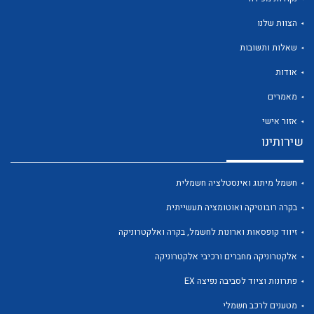
הצוות שלנו
שאלות ותשובות
אודות
לכל מוצרי היצרן
לכל מוצרי היצרן
מאמרים
אזור אישי
שירותינו
חשמל מיתוג ואינסטלציה חשמלית
בקרה רובוטיקה ואוטומציה תעשייתית
זיווד קופסאות וארונות לחשמל, בקרה ואלקטרוניקה
לכל מוצרי היצרן
לכל מוצרי היצרן
אלקטרוניקה מחברים ורכיבי אלקטרוניקה
פתרונות וציוד לסביבה נפיצה EX
מטענים לרכב חשמלי