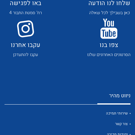
שלחו לנו הודעה
באו לפגישה
כאן בשבילך לכל שאלה
רח' סמטת התבור 4
צפו בנו
עקבו אחרנו
לכל מוצרי היצרן
לכל מוצרי היצרן
הסרטונים האחרונים שלנו
עקבו להתעדכן
ניווט מהיר
לכל מוצרי היצרן
לכל מוצרי היצרן
שירותי תמיכה
צור קשר
נקודות מכירה