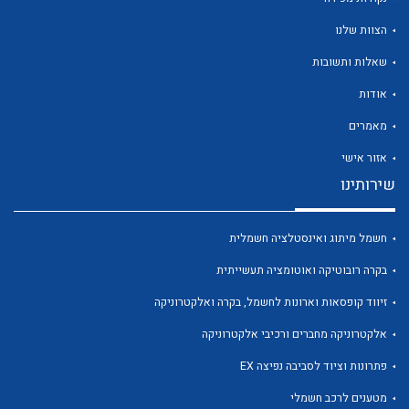
הצוות שלנו
שאלות ותשובות
אודות
לכל מוצרי היצרן
לכל מוצרי היצרן
מאמרים
אזור אישי
שירותינו
חשמל מיתוג ואינסטלציה חשמלית
בקרה רובוטיקה ואוטומציה תעשייתית
זיווד קופסאות וארונות לחשמל, בקרה ואלקטרוניקה
לכל מוצרי היצרן
לכל מוצרי היצרן
אלקטרוניקה מחברים ורכיבי אלקטרוניקה
פתרונות וציוד לסביבה נפיצה EX
מטענים לרכב חשמלי