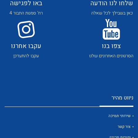
שלחו לנו הודעה
באו לפגישה
כאן בשבילך לכל שאלה
רח' סמטת התבור 4
צפו בנו
עקבו אחרנו
לכל מוצרי היצרן
לכל מוצרי היצרן
הסרטונים האחרונים שלנו
עקבו להתעדכן
ניווט מהיר
לכל מוצרי היצרן
לכל מוצרי היצרן
שירותי תמיכה
צור קשר
נקודות מכירה