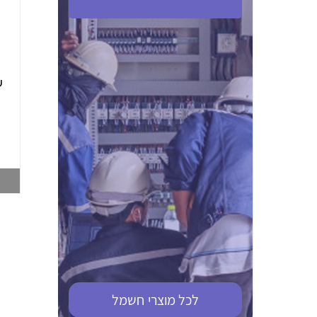
ABB S201M-C 16
ABB MS116-4,0
(2.5-4) הגנת מנוע
10KA מא"ז חד
טרמו מגנטי
קוטבי
002321366
002810095
צפייה במוצר
צפייה במוצר
לכל מוצרי
חשמל