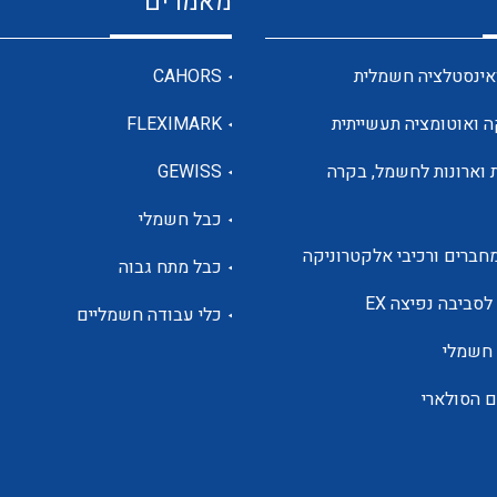
מאמרים
מדי מתח
אינסטלציה חשמלית
CAHORS
ה ואוטומציה תעשייתית
FLEXIMARK
רבי מודדים ומונים
 וארונות לחשמל, בקרה
GEWISS
כבל חשמלי
מתמרי זרם מתח תדר הספק
חברים ורכיבי אלקטרוניקה
כבל מתח גבוה
ותקשורת
לסביבה נפיצה EX
כלי עבודה חשמליים
 חשמלי
מחברים תעשייתיים – HDC
ם הסולארי