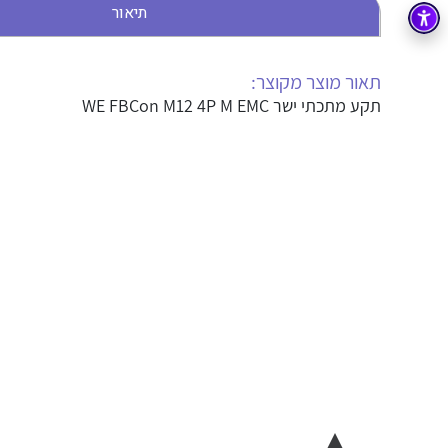
תיאור
בקרה
רובוטיקה ואוטומציה תעשייתית
זיווד
קופסאות וארונות לחשמל, בקרה ואלקטרוניקה
תאור מוצר מקוצר:
תקע מתכתי ישר WE FBCon M12 4P M EMC
אלקטרוניקה
מחברים ורכיבי אלקטרוניקה
פתרונות וציוד לסביבה נפיצה EX
מטענים לרכב חשמלי
פתרונות לתחום הסולארי