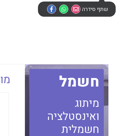
שתף סידרה
חשמל
מוב
מיתוג
ואינסטלציה
חשמלית