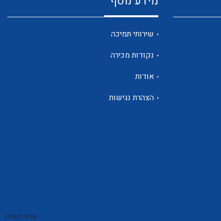
מידע נוסף
שנטים
שירותי תמיכה
נקודות מכירה
ממסרי זליגה
אודות
הצהרת נגישות
צגי מתח ,זרם,תדירות ,וכו
אביזרים ל T7
שירות לקוחות