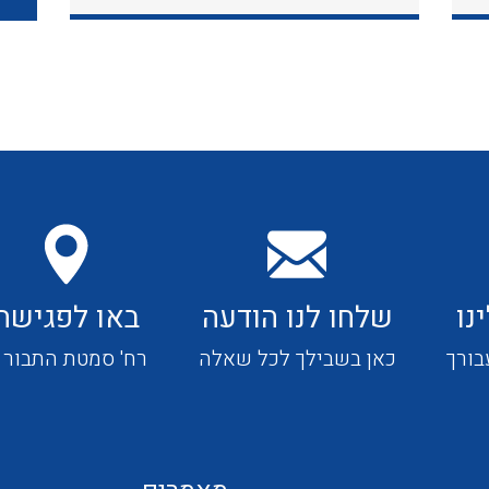
כבלי תקשורת ובקרה
כבלים גמישים
כבלים מיוחדים המיועדים
להתקנות במערכות הסולריות
נו
שלחו לנו הודעה
באו לפגישה
ציוד קוטר 22
בורך
כאן בשבילך לכל שאלה
רח' סמטת התבור 4
ציוד מודולרי