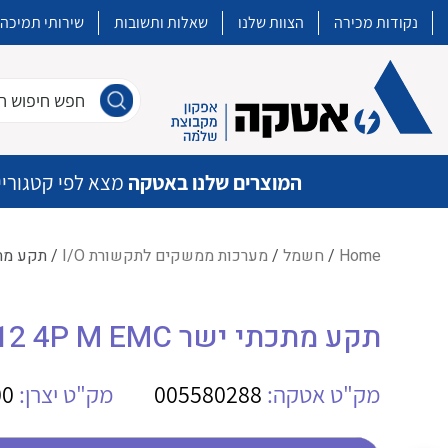
נקודות מכירה
הצוות שלנו
שאלות ותשובות
שירותי תמיכה
חפש חיפוש חו
המוצרים שלנו באטקה
מצא לפי קטגוריי
Home
/
חשמל
/
מערכות ממשקים לתקשורת I/O
/ תקע מתכתי ישר EMC
איכות | שרות | זמינות
תקע מתכתי ישר WE FBCon M12 4P M EMC
אטקה בע”מ היא החברה הגדולה והמובילה בישראל בשיווק והפצה של מוצרי
מיתוג, בקרה , ואינסטלציה חשמלית ופעילה ב7 תחומים:
מק"ט אטקה:
005580288
מק"ט יצרן:
00
חשמל
מיתוג ואינסטלציה חשמלית