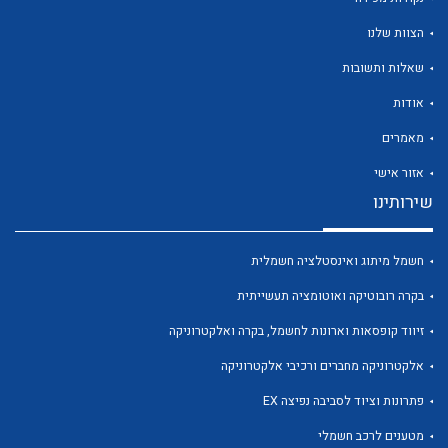
הצוות שלנו
שאלות ותשובות
אודות
לכל מוצרי היצרן
לכל מוצרי היצרן
מאמרים
אזור אישי
שירותינו
חשמל מיתוג ואינסטלציה חשמלית
בקרה רובוטיקה ואוטומציה תעשייתית
זיווד קופסאות וארונות לחשמל, בקרה ואלקטרוניקה
לכל מוצרי היצרן
לכל מוצרי היצרן
אלקטרוניקה מחברים ורכיבי אלקטרוניקה
פתרונות וציוד לסביבה נפיצה EX
מטענים לרכב חשמלי