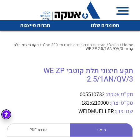
המוצרים שלנו
חברות מייצגות
Home
/
חשמל
/
מהדקים מודולריים לחיווט עד 300 ממ"ר
/ תקע חיצוני תלת
קוטבי WE ZP 2.5/1AN/QV/3
איכות | שרות | זמינות
תקע חיצוני תלת קוטבי WE ZP
לכל מוצרי היצרן
לכל מוצרי היצרן
2.5/1AN/QV/3
אטקה בע”מ היא החברה הגדולה והמובילה בישראל בשיווק
והפצה של מוצרי
מיתוג, בקרה , ואינסטלציה חשמלית ופעילה ב7 תחומים:
מק"ט אטקה:
005510732
מק"ט יצרן:
1815210000
חשמל
מיתוג ואינסטלציה חשמלית
שם יצרן:
WEIDMUELLER
בקרה
רובוטיקה ואוטומציה תעשייתית
לכל מוצרי היצרן
לכל מוצרי היצרן
זיווד
תיאור
הורדת PDF
קופסאות וארונות לחשמל, בקרה ואלקטרוניקה