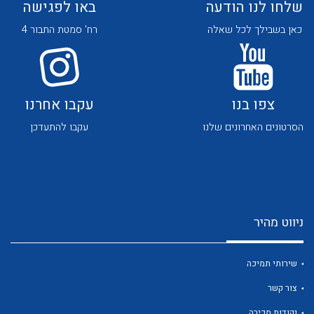
שלחו לנו הודעה
באו לפגישה
כאן בשבילך לכל שאלה
רח' סמטת התבור 4
צפו בנו
עקבו אחרנו
לכל מוצרי היצרן
לכל מוצרי היצרן
הסרטונים האחרונים שלנו
עקבו להתעדכן
ניווט מהיר
לכל מוצרי היצרן
לכל מוצרי היצרן
שירותי תמיכה
צור קשר
נקודות מכירה