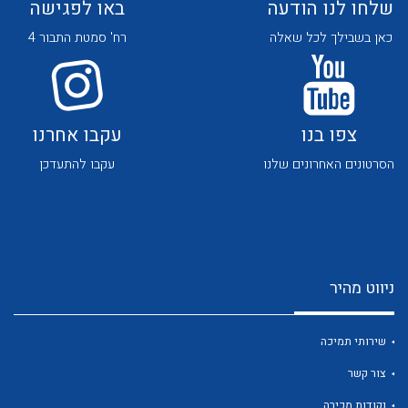
שלחו לנו הודעה
באו לפגישה
כאן בשבילך לכל שאלה
רח' סמטת התבור 4
צפו בנו
עקבו אחרנו
לכל מוצרי היצרן
לכל מוצרי היצרן
הסרטונים האחרונים שלנו
עקבו להתעדכן
ניווט מהיר
לכל מוצרי היצרן
לכל מוצרי היצרן
שירותי תמיכה
צור קשר
נקודות מכירה