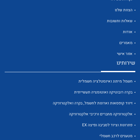
הצוות שלנו
שאלות ותשובות
אודות
לכל מוצרי היצרן
לכל מוצרי היצרן
מאמרים
אזור אישי
שירותינו
חשמל מיתוג ואינסטלציה חשמלית
בקרה רובוטיקה ואוטומציה תעשייתית
זיווד קופסאות וארונות לחשמל, בקרה ואלקטרוניקה
לכל מוצרי היצרן
לכל מוצרי היצרן
אלקטרוניקה מחברים ורכיבי אלקטרוניקה
פתרונות וציוד לסביבה נפיצה EX
מטענים לרכב חשמלי