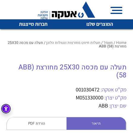
המוצרים שלנו
חברות מייצגות
Home
/
חשמל
/
תעלות חיווט מחורצות ונטולות הלוגן
/ תעלה עם מכסה 25X30
מחורצת (ABB (58
איכות | שרות | זמינות
תעלה עם מכסה 25X30 מחורצת (ABB
לכל מוצרי היצרן
לכל מוצרי היצרן
(58
אטקה בע”מ היא החברה הגדולה והמובילה בישראל בשיווק
והפצה של מוצרי
מיתוג, בקרה , ואינסטלציה חשמלית ופעילה ב7 תחומים:
מק"ט אטקה:
001030472
מק"ט יצרן:
M051330000
חשמל
מיתוג ואינסטלציה חשמלית
שם יצרן:
ABB
בקרה
רובוטיקה ואוטומציה תעשייתית
לכל מוצרי היצרן
לכל מוצרי היצרן
זיווד
תיאור
הורדת PDF
קופסאות וארונות לחשמל, בקרה ואלקטרוניקה