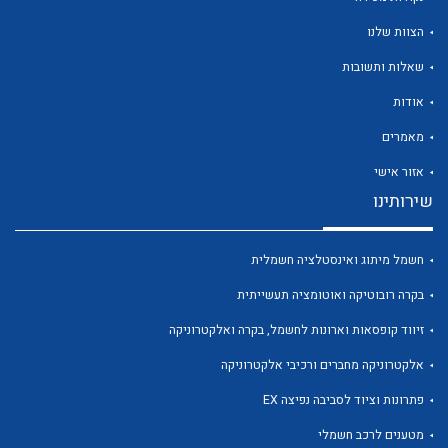
הצוות שלנו
שאלות ותשובות
אודות
לכל מוצרי היצרן
לכל מוצרי היצרן
מאמרים
אזור אישי
שירותינו
חשמל מיתוג ואינסטלציה חשמלית
בקרה רובוטיקה ואוטומציה תעשייתית
זיווד קופסאות וארונות לחשמל, בקרה ואלקטרוניקה
לכל מוצרי היצרן
לכל מוצרי היצרן
אלקטרוניקה מחברים ורכיבי אלקטרוניקה
פתרונות וציוד לסביבה נפיצה EX
מטענים לרכב חשמלי