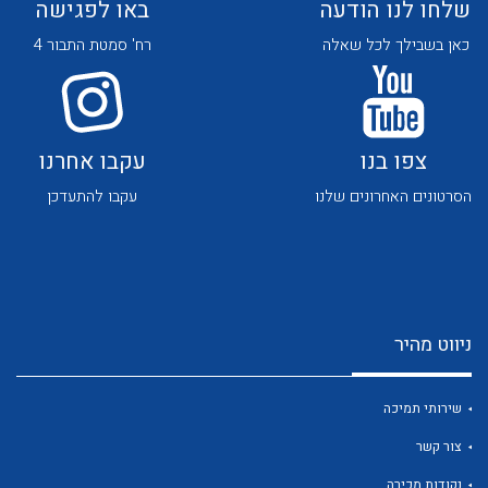
שלחו לנו הודעה
באו לפגישה
כאן בשבילך לכל שאלה
רח' סמטת התבור 4
צפו בנו
עקבו אחרנו
לכל מוצרי היצרן
לכל מוצרי היצרן
הסרטונים האחרונים שלנו
עקבו להתעדכן
ניווט מהיר
לכל מוצרי היצרן
לכל מוצרי היצרן
שירותי תמיכה
צור קשר
נקודות מכירה