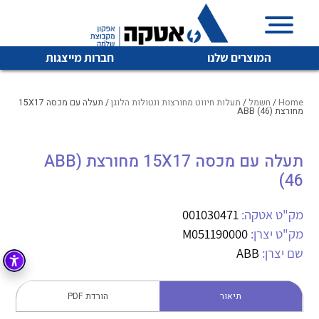
המוצרים שלנו
חברות מייצגות
Home
/
חשמל
/
תעלות חיווט מחורצות ונטולות הלוגן
/ תעלה עם מכסה 15X17
מחורצת (ABB (46
איכות | שרות | זמינות
תעלה עם מכסה 15X17 מחורצת (ABB
לכל מוצרי היצרן
לכל מוצרי היצרן
(46
אטקה בע”מ היא החברה הגדולה והמובילה בישראל בשיווק
והפצה של מוצרי
מיתוג, בקרה , ואינסטלציה חשמלית ופעילה ב7 תחומים:
מק"ט אטקה:
001030471
מק"ט יצרן:
M051190000
חשמל
מיתוג ואינסטלציה חשמלית
שם יצרן:
ABB
בקרה
רובוטיקה ואוטומציה תעשייתית
לכל מוצרי היצרן
לכל מוצרי היצרן
זיווד
תיאור
הורדת PDF
קופסאות וארונות לחשמל, בקרה ואלקטרוניקה