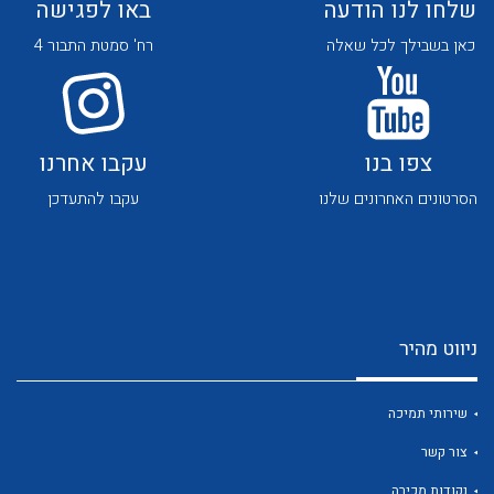
שלחו לנו הודעה
באו לפגישה
כאן בשבילך לכל שאלה
רח' סמטת התבור 4
צפו בנו
עקבו אחרנו
לכל מוצרי היצרן
לכל מוצרי היצרן
הסרטונים האחרונים שלנו
עקבו להתעדכן
ניווט מהיר
לכל מוצרי היצרן
לכל מוצרי היצרן
שירותי תמיכה
צור קשר
נקודות מכירה