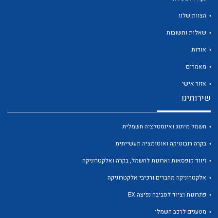
הצוות שלנו
שאלות ותשובות
אודות
לכל מוצרי היצרן
לכל מוצרי היצרן
מאמרים
אזור אישי
שירותינו
חשמל מיתוג ואינסטלציה חשמלית
בקרה רובוטיקה ואוטומציה תעשייתית
זיווד קופסאות וארונות לחשמל, בקרה ואלקטרוניקה
לכל מוצרי היצרן
לכל מוצרי היצרן
אלקטרוניקה מחברים ורכיבי אלקטרוניקה
פתרונות וציוד לסביבה נפיצה EX
מטענים לרכב חשמלי