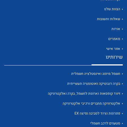
הצוות שלנו
שאלות ותשובות
אודות
לכל מוצרי היצרן
לכל מוצרי היצרן
מאמרים
אזור אישי
שירותינו
חשמל מיתוג ואינסטלציה חשמלית
בקרה רובוטיקה ואוטומציה תעשייתית
זיווד קופסאות וארונות לחשמל, בקרה ואלקטרוניקה
לכל מוצרי היצרן
לכל מוצרי היצרן
אלקטרוניקה מחברים ורכיבי אלקטרוניקה
פתרונות וציוד לסביבה נפיצה EX
מטענים לרכב חשמלי