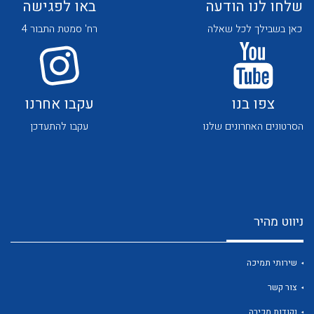
שלחו לנו הודעה
באו לפגישה
כאן בשבילך לכל שאלה
רח' סמטת התבור 4
צפו בנו
עקבו אחרנו
לכל מוצרי היצרן
לכל מוצרי היצרן
הסרטונים האחרונים שלנו
עקבו להתעדכן
ניווט מהיר
לכל מוצרי היצרן
לכל מוצרי היצרן
שירותי תמיכה
צור קשר
נקודות מכירה