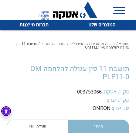
המוצרים שלנו
חברות מייצגות
Home
/
בקרה
/
ממסרים לשימוש כללי להתקנה על פס דין
/ תושבת 11 פין
עגולה להלחמה OM PLE11-0
איכות | שרות | זמינות
תושבת 11 פין עגולה להלחמה OM
לכל מוצרי היצרן
לכל מוצרי היצרן
PLE11-0
אטקה בע”מ היא החברה הגדולה והמובילה בישראל בשיווק
והפצה של מוצרי
מיתוג, בקרה , ואינסטלציה חשמלית ופעילה ב7 תחומים:
מק"ט אטקה:
003753066
מק"ט יצרן:
חשמל
מיתוג ואינסטלציה חשמלית
שם יצרן:
OMRON
בקרה
רובוטיקה ואוטומציה תעשייתית
לכל מוצרי היצרן
לכל מוצרי היצרן
זיווד
תיאור
הורדת PDF
קופסאות וארונות לחשמל, בקרה ואלקטרוניקה