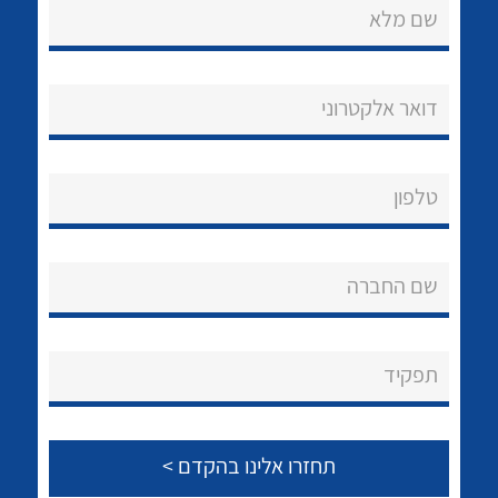
שם מלא
דואר אלקטרוני
נקודות מכירה
טלפון
הצוות שלנו
לכל מוצרי היצרן
לכל מוצרי היצרן
שאלות ותשובות
שם החברה
שירותי תמיכה
תפקיד
אודות
About Ateka Ltd.
צור קשר